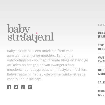
LAA
DEZ
JE L
TOP 
DEZE
Babystraatje.nl is een uniek platform voor
aanstaande en jonge moeders. Een online
VAN 
ontmoetingsplek vol inspirerende blogs en handige
ZWA
artikelen op het gebied van zwangerschap,
moederschap, babyproducten, lifestyle en fashion.
DIT 
NED
Babystraatje.nl, het leukste online (winkel)straatje
voor jou en je kleintje.
SALE
ORIG
OUD