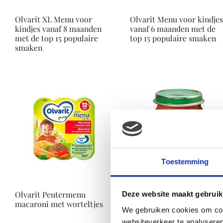
Olvarit XL Menu voor
Olvarit Menu voor kindje
kindjes vanaf 8 maanden
vanaf 6 maanden met de
met de top 15 populaire
top 15 populaire smaken
smaken
Toestemming
Olvarit Peutermenu
Olvarit Mijn Eerst Hapjes
Deze website maakt gebruik
macaroni met worteltjes
wortel, bloemkool en rijst
We gebruiken cookies om cont
websiteverkeer te analyseren