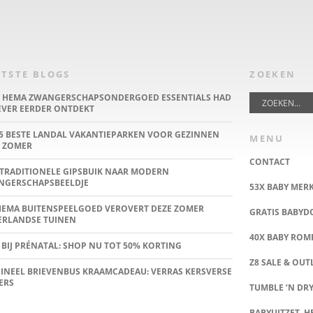
TSTE BLOGS
ZOEKEN
E HEMA ZWANGERSCHAPSONDERGOED ESSENTIALS HAD
IEVER EERDER ONTDEKT
5 BESTE LANDAL VAKANTIEPARKEN VOOR GEZINNEN
MENU
 ZOMER
CONTACT
TRADITIONELE GIPSBUIK NAAR MODERN
NGERSCHAPSBEELDJE
53X BABY MER
HEMA BUITENSPEELGOED VEROVERT DEZE ZOMER
GRATIS BABY
ERLANDSE TUINEN
40X BABY ROMP
 BIJ PRÉNATAL: SHOP NU TOT 50% KORTING
Z8 SALE & OUT
INEEL BRIEVENBUS KRAAMCADEAU: VERRAS KERSVERSE
ERS
TUMBLE ‘N DRY
BABYUITZET, HE