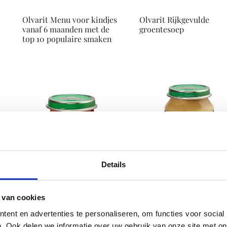
s
Olvarit Menu voor kindjes
Olvarit Rijkgevulde
vanaf 6 maanden met de
groentesoep
top 10 populaire smaken
Details
Olvarit Mijn Eerste Hapjes
Olvarit Bloemkool risot
 van cookies
worteltjes met aardappel
met een vleugje kaas
ent en advertenties te personaliseren, om functies voor social
. Ook delen we informatie over uw gebruik van onze site met on