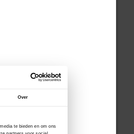
Over
to
 media te bieden en om ons
ze partners voor social