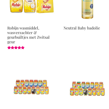
Robijn wasmiddel,
Neutral Baby badolie
wasverzachter &
geurbuiltjes met Zwitsal
geur
Gewaardeerd
5.00
uit 5