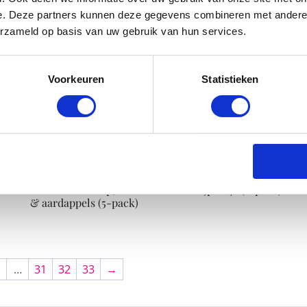
e. Deze partners kunnen deze gegevens combineren met andere i
erzameld op basis van uw gebruik van hun services.
Voorkeuren
Statistieken
s
Olvarit Peutermenu
Olvarit Zomerfruit
Broccoli met kip, wortels
knijpzakje (6-pack)
& aardappels (5-pack)
…
31
32
33
→