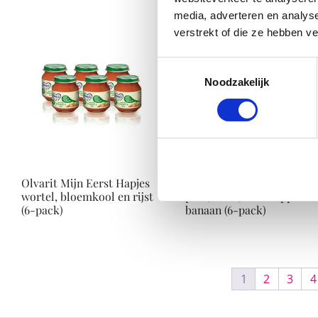
media, adverteren en analys
verstrekt of die ze hebben v
Toestemmingsselectie
Noodzakelijk
Olvarit Mijn Eerst Hapjes
Olvarit Mijn Eerste Hapje
wortel, bloemkool en rijst
peer, druif, sinaasappel en
(6-pack)
banaan (6-pack)
1
2
3
4