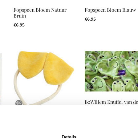
Fopspeen Bloem Natuur
Fopspeen Bloem Blauw
Bruin
€
6.95
€
6.95
Ik:Willem Knuffel van d
verloskundige
€
6.99
Woezel & Pip – Haarband
Pip
mp
€
6.99
Details