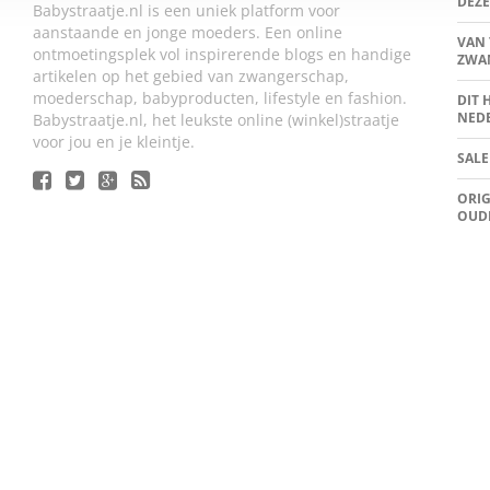
DEZE
Babystraatje.nl is een uniek platform voor
aanstaande en jonge moeders. Een online
VAN 
ontmoetingsplek vol inspirerende blogs en handige
ZWA
artikelen op het gebied van zwangerschap,
moederschap, babyproducten, lifestyle en fashion.
DIT 
NED
Babystraatje.nl, het leukste online (winkel)straatje
voor jou en je kleintje.
SALE
ORIG
OUD