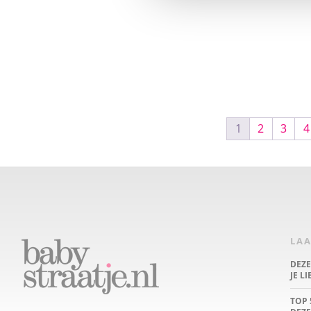
1
2
3
4
LAA
DEZ
JE L
TOP 