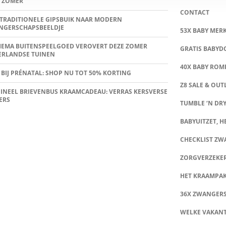
 ZOMER
CONTACT
TRADITIONELE GIPSBUIK NAAR MODERN
NGERSCHAPSBEELDJE
53X BABY MER
HEMA BUITENSPEELGOED VEROVERT DEZE ZOMER
GRATIS BABY
ERLANDSE TUINEN
40X BABY ROMP
 BIJ PRÉNATAL: SHOP NU TOT 50% KORTING
Z8 SALE & OUT
INEEL BRIEVENBUS KRAAMCADEAU: VERRAS KERSVERSE
ERS
TUMBLE ‘N DRY
BABYUITZET, HE
CHECKLIST Z
ZORGVERZEKE
HET KRAAMPA
36X ZWANGER
WELKE VAKANT