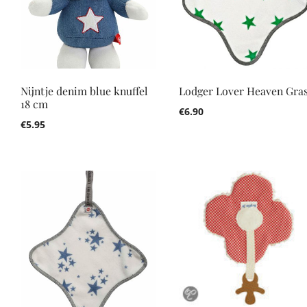
Nijntje denim blue knuffel
Lodger Lover Heaven Gra
18 cm
€
6.90
€
5.95