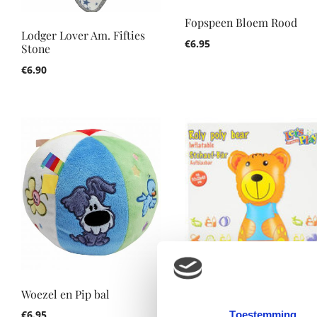
Fopspeen Bloem Rood
Lodger Lover Am. Fifties
€
6.95
Stone
€
6.90
Woezel en Pip bal
Party Fun Lights Discola
20 cm – Zwart
€
6.95
Toestemming