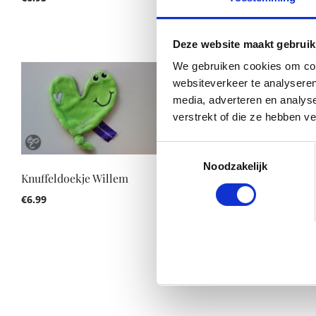
€
6.99
Deze website maakt gebruik
We gebruiken cookies om cont
websiteverkeer te analyseren
media, adverteren en analys
verstrekt of die ze hebben v
Toestemmingsselectie
Noodzakelijk
Knuffeldoekje Willem
€
6.99
Studio 100 knuffeldoekje
€
7.56