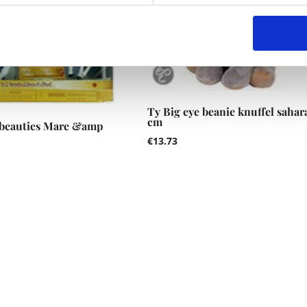
Ty Big eye beanie knuffel sahara
cm
 beauties Mare &amp
€
13.73