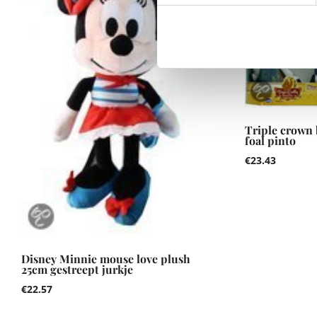
Triple crown
foal pinto
€
23.43
Disney Minnie mouse love plush
25cm gestreept jurkje
€
22.57