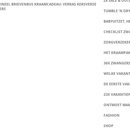
Z8 SALE & OUT
INEEL BRIEVENBUS KRAAMCADEAU: VERRAS KERSVERSE
ERS
TUMBLE ‘N DRY
BABYUITZET, HE
CHECKLIST Z
ZORGVERZEKE
HET KRAAMPA
36X ZWANGER
WELKE VAKANT
DE EERSTE VAK
23X VAKANTIE
ONTMOET MA
FASHION
SHOP