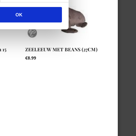
OK
 15
ZEELEEUW MET BEANS (27CM)
€
8.99