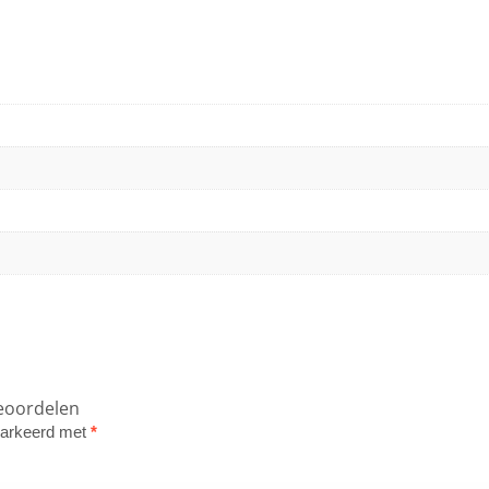
beoordelen
emarkeerd met
*