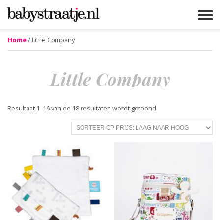
Home
/ Little Company
MAMABLOGS
MAMAVLOGS
ZWANGER
BABY
LIFESTYLE
MUSTHAVES
CELEBS
ADVIES
WEBSHOPS
GRATIS
WIN
KORTINGEN
Little Company
Gesorteerd
Resultaat 1–16 van de 18 resultaten wordt getoond
op
prijs:
laag
naar
hoog