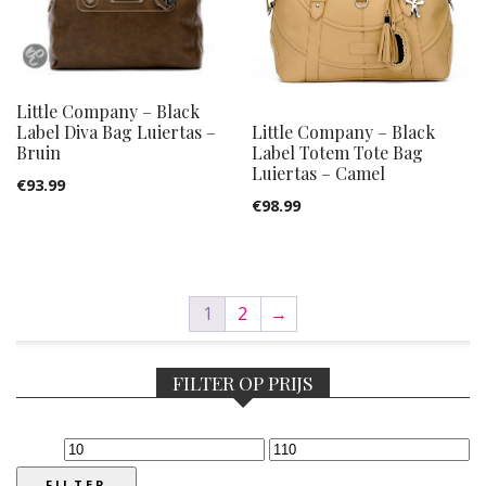
Little Company – Black
Label Diva Bag Luiertas –
Little Company – Black
Bruin
Label Totem Tote Bag
Luiertas – Camel
€
93.99
€
98.99
1
2
→
FILTER OP PRIJS
Min.
Max.
prijs
prijs
FILTER