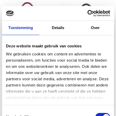
Toestemming
Details
Over
Deze website maakt gebruik van cookies
We gebruiken cookies om content en advertenties te
personaliseren, om functies voor social media te bieden
Little Company – Black
Little Company – Black
en om ons websiteverkeer te analyseren. Ook delen we
Label Croco Shoulder
Label Totem Luiertas –
Luiertas – Rood
Bruin
informatie over uw gebruik van onze site met onze
partners voor social media, adverteren en analyse. Deze
€
84.99
€
88.99
partners kunnen deze gegevens combineren met andere
informatie die u aan ze heeft verstrekt of die ze hebben
verzameld op basis van uw gebruik van hun services.
Toestemmingsselectie