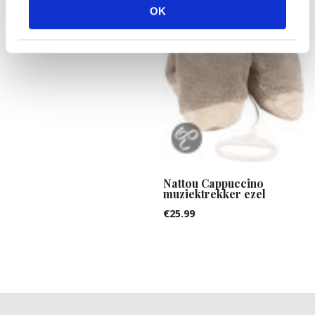
fur real: burpsie bear
OK
€
29.95
Nattou Cappuccino
muziektrekker ezel
€
25.99