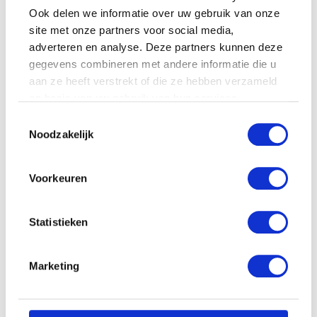
Ook delen we informatie over uw gebruik van onze
ZEELEEUW MET BEANS
site met onze partners voor social media,
(27CM)
adverteren en analyse. Deze partners kunnen deze
€
8.99
Super Mario Plush figure
gegevens combineren met andere informatie die u
Magickoopa 19cm
aan ze heeft verstrekt of die ze hebben verzameld
€
29.99
op basis van uw gebruik van hun services.
Toestemmingsselectie
Noodzakelijk
Voorkeuren
Statistieken
Marketing
Hasbro Feed me babies