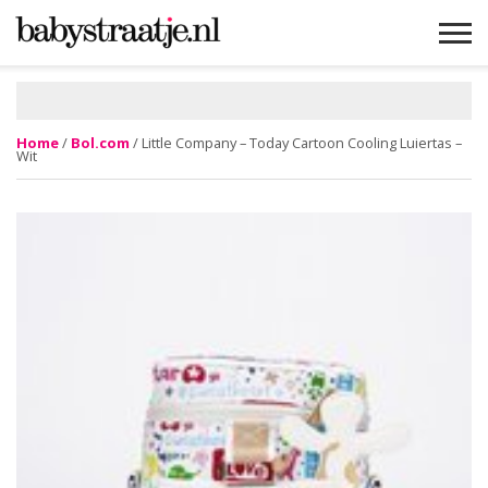
MAMABLOGS
MAMAVLOGS
ZWANGER
BABY
LIFESTYLE
MUSTHAVES
CELEBS
ADVIES
WEBSHOPS
GRATIS
WIN
KORTINGEN
Home
/
Bol.com
/ Little Company – Today Cartoon Cooling Luiertas –
Wit