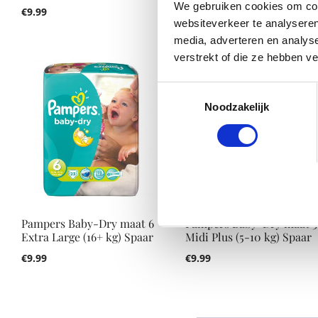
We gebruiken cookies om cont
€
9.99
websiteverkeer te analyseren
media, adverteren en analys
verstrekt of die ze hebben v
Toestemmingsselectie
Noodzakelijk
Pampers Baby-Dry maat 6
Pampers Baby-Dry maat 3
Extra Large (16+ kg) Spaar
Midi Plus (5-10 kg) Spaar
€
9.99
€
9.99