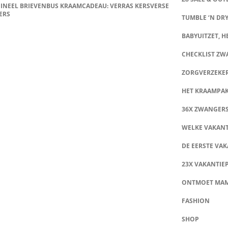
INEEL BRIEVENBUS KRAAMCADEAU: VERRAS KERSVERSE
ERS
TUMBLE ‘N DRY
BABYUITZET, HE
CHECKLIST Z
ZORGVERZEKE
HET KRAAMPA
36X ZWANGER
WELKE VAKANT
DE EERSTE VAK
23X VAKANTIE
ONTMOET MA
FASHION
SHOP