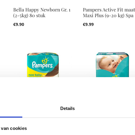
Bella Happy Newborn Gr. 1
Pampers Active Fit maat
(2-5kg) 80 stuk
Maxi Plus (9-20 kg) Spa
€
9.90
€
9.99
Details
+
Pampers New Baby Pharma
Pampers Baby-Dry Mini
met Urine Indicator (1 – 2
maat 2 (3-6 kg) Spaarpa
 van cookies
44
€
9.99