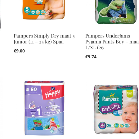
Pampers Simply Dry maat 5
Pampers UnderJams
Junior (11 – 25 kg) Spaa
Pyjama Pants Boy – maa
L/XL (26
€
9.00
€
9.74