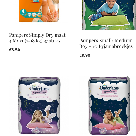
Pampers Simply Dry maat
Pampers Small/ Medium
4 Maxi (7-18 kg) 37 stuks
Boy – 10 Pyjamabroekjes
€
8.50
€
8.90