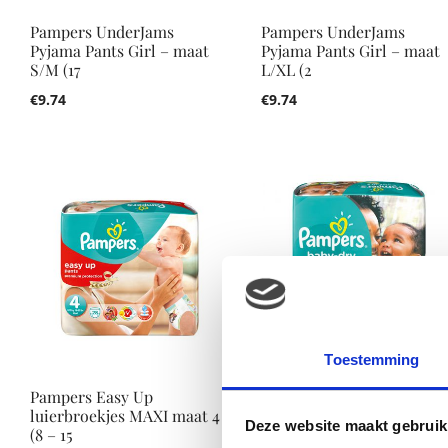
Pampers UnderJams
Pampers UnderJams
Pyjama Pants Girl – maat
Pyjama Pants Girl – maat
S/M (17
L/XL (2
€
9.74
€
9.74
Toestemming
Pampers Easy Up
Pampers Baby-Dry maat 5
luierbroekjes MAXI maat 4
Junior Plus (13-27 kg) Sp
Deze website maakt gebruik
(8 – 15
€
9.99