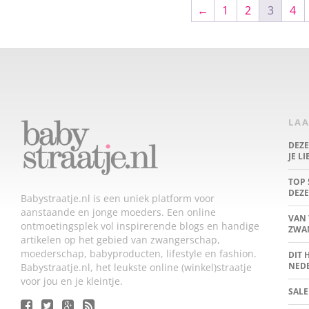
←
1
2
3
4
LAA
DEZ
JE L
TOP 
DEZE
Babystraatje.nl is een uniek platform voor
aanstaande en jonge moeders. Een online
VAN 
ontmoetingsplek vol inspirerende blogs en handige
ZWA
artikelen op het gebied van zwangerschap,
moederschap, babyproducten, lifestyle en fashion.
DIT 
NED
Babystraatje.nl, het leukste online (winkel)straatje
voor jou en je kleintje.
SALE