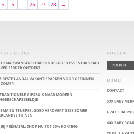
5
6
…
26
27
28
→
TSTE BLOGS
ZOEKEN
E HEMA ZWANGERSCHAPSONDERGOED ESSENTIALS HAD
IEVER EERDER ONTDEKT
5 BESTE LANDAL VAKANTIEPARKEN VOOR GEZINNEN
MENU
 ZOMER
CONTACT
TRADITIONELE GIPSBUIK NAAR MODERN
NGERSCHAPSBEELDJE
53X BABY MER
HEMA BUITENSPEELGOED VEROVERT DEZE ZOMER
GRATIS BABY
ERLANDSE TUINEN
40X BABY ROMP
 BIJ PRÉNATAL: SHOP NU TOT 50% KORTING
Z8 SALE & OUT