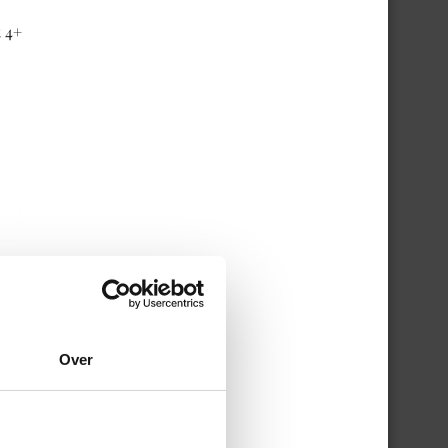
 4+
Over
ck