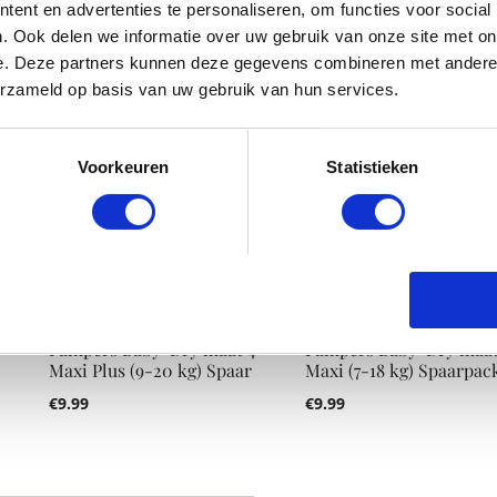
ent en advertenties te personaliseren, om functies voor social
€
9.99
. Ook delen we informatie over uw gebruik van onze site met on
e. Deze partners kunnen deze gegevens combineren met andere i
erzameld op basis van uw gebruik van hun services.
Voorkeuren
Statistieken
+
Pampers Baby-Dry maat 4+
Pampers Baby-Dry maat
Maxi Plus (9-20 kg) Spaar
Maxi (7-18 kg) Spaarpac
€
9.99
€
9.99