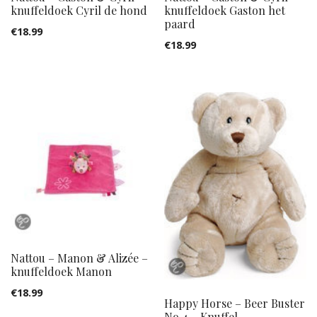
knuffeldoek Cyril de hond
knuffeldoek Gaston het
paard
€
18.99
€
18.99
Nattou – Manon & Alizée –
knuffeldoek Manon
€
18.99
Happy Horse – Beer Buster
No.4 – Knuffel