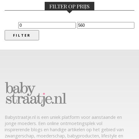
FILTER OP PRIJS
Min.
Max.
prijs
prijs
FILTER
Babystraatje.nl is een uniek platform voor aanstaande en
jonge moeders. Een online ontmoetingsplek vol
inspirerende blogs en handige artikelen op het gebied van
zwangerschap, moederschap, babyproducten, lifestyle en