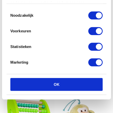
op basis van uw gebruik van hun services.
Toestemmingsselectie
Noodzakelijk
Voorkeuren
Statistieken
Marketing
Anbac Toys Auto –
Anbac Toys Auto –
Rood/Geel
Blauw/Rood
€
18.99
€
18.99
OK