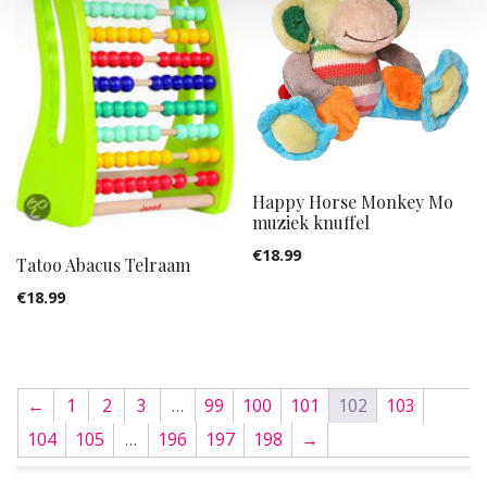
Happy Horse Monkey Mo
muziek knuffel
€
18.99
Tatoo Abacus Telraam
€
18.99
←
1
2
3
…
99
100
101
102
103
104
105
…
196
197
198
→