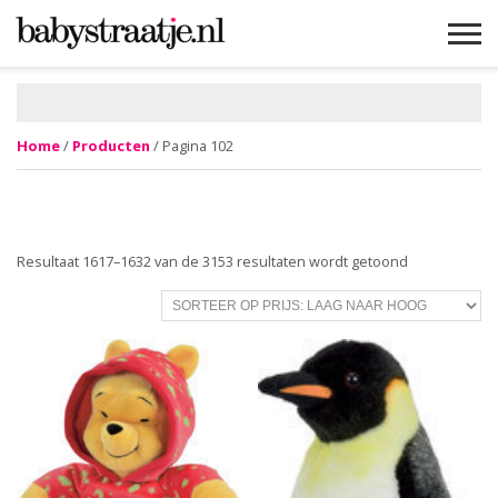
MAMABLOGS
MAMAVLOGS
ZWANGER
BABY
LIFESTYLE
MUSTHAVES
CELEBS
ADVIES
WEBSHOPS
GRATIS
WIN
KORTINGEN
Home
/
Producten
/ Pagina 102
Gesorteerd
Resultaat 1617–1632 van de 3153 resultaten wordt getoond
op
prijs:
laag
naar
hoog