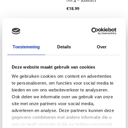
€
18.99
Toestemming
Details
Over
Deze website maakt gebruik van cookies
We gebruiken cookies om content en advertenties
te personaliseren, om functies voor social media te
bieden en om ons websiteverkeer te analyseren.
Ook delen we informatie over uw gebruik van onze
Happy Horse – Beer Buck
No.2 – Knuffel
site met onze partners voor social media,
Happy Horse – Beer Boris
adverteren en analyse. Deze partners kunnen deze
€
18.99
No.4 – Knuffel
gegevens combineren met andere informatie die u
€
18.99
aan ze heeft verstrekt of die ze hebben verzameld