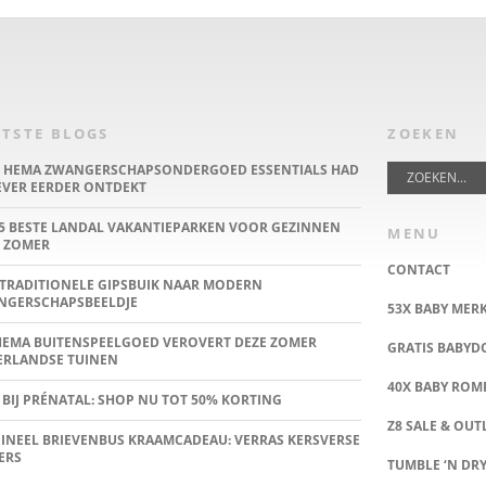
TSTE BLOGS
ZOEKEN
E HEMA ZWANGERSCHAPSONDERGOED ESSENTIALS HAD
IEVER EERDER ONTDEKT
5 BESTE LANDAL VAKANTIEPARKEN VOOR GEZINNEN
MENU
 ZOMER
CONTACT
TRADITIONELE GIPSBUIK NAAR MODERN
NGERSCHAPSBEELDJE
53X BABY MER
HEMA BUITENSPEELGOED VEROVERT DEZE ZOMER
GRATIS BABY
ERLANDSE TUINEN
40X BABY ROMP
 BIJ PRÉNATAL: SHOP NU TOT 50% KORTING
Z8 SALE & OUT
INEEL BRIEVENBUS KRAAMCADEAU: VERRAS KERSVERSE
ERS
TUMBLE ‘N DRY