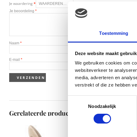
Je waardering
*
Je beoordeling
*
Toestemming
Naam
*
Deze website maakt gebruik
E-mail
*
We gebruiken cookies om cont
websiteverkeer te analyseren
media, adverteren en analys
verstrekt of die ze hebben v
Toestemmingsselectie
Noodzakelijk
Gerelateerde producten