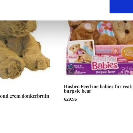
Hasbro Feed me babies fur real:
burpsie bear
ond 27cm donkerbruin
€
29.95