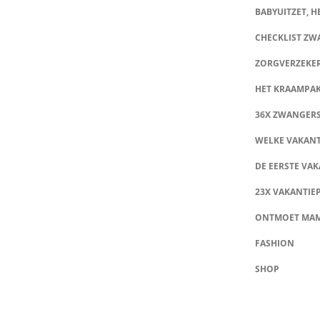
BABYUITZET, HE
CHECKLIST Z
ZORGVERZEKE
HET KRAAMPA
36X ZWANGER
WELKE VAKANT
DE EERSTE VAK
23X VAKANTIE
ONTMOET MA
FASHION
SHOP