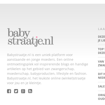
LAA
DEZ
JE L
TOP 
DEZE
Babystraatje.nl is een uniek platform voor
aanstaande en jonge moeders. Een online
VAN 
ontmoetingsplek vol inspirerende blogs en handige
ZWA
artikelen op het gebied van zwangerschap,
moederschap, babyproducten, lifestyle en fashion.
DIT 
NED
Babystraatje.nl, het leukste online (winkel)straatje
voor jou en je kleintje.
SALE
ORIG
OUD