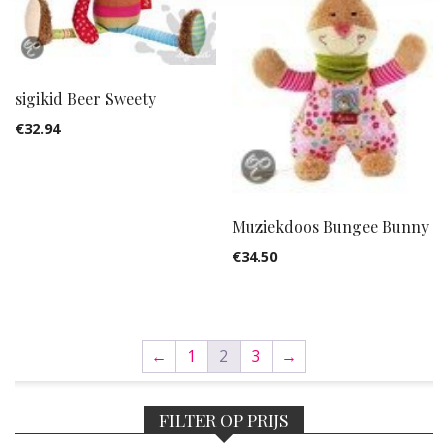
sigikid Beer Sweety
€
32.94
Muziekdoos Bungee Bunny
€
34.50
←
1
2
3
→
FILTER OP PRIJS