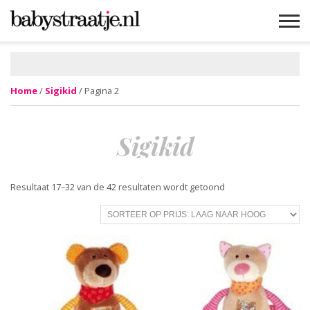
MAMABLOGS
MAMAVLOGS
ZWANGER
BABY
LIFESTYLE
MUSTHAVES
CELEBS
ADVIES
WEBSHOPS
GRATIS
WIN
KORTINGEN
Home
/
Sigikid
/ Pagina 2
Sigikid
Gesorteerd
Resultaat 17–32 van de 42 resultaten wordt getoond
op
prijs:
laag
naar
hoog