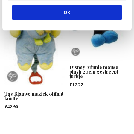
OK
Disney Minnie mouse
plush 20cm gestreept
jurkje
€
17.22
Tqs Blauwe muziek olifant
knuffel
€
42.90