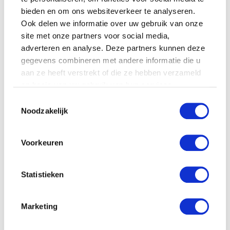
bieden en om ons websiteverkeer te analyseren.
Ook delen we informatie over uw gebruik van onze
site met onze partners voor social media,
adverteren en analyse. Deze partners kunnen deze
gegevens combineren met andere informatie die u
aan ze heeft verstrekt of die ze hebben verzameld
Triple crown beauties
Mare &amp foal pinto
op basis van uw gebruik van hun services.
€
23.43
Toestemmingsselectie
Noodzakelijk
Vdm Floppy hond 27cm
donkerbruin
€
18.36
Voorkeuren
Statistieken
Marketing