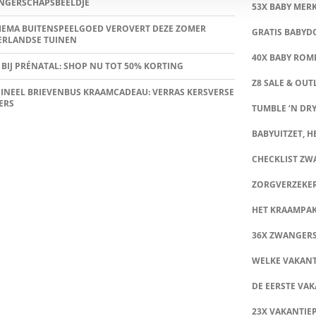
NGERSCHAPSBEELDJE
53X BABY MER
HEMA BUITENSPEELGOED VEROVERT DEZE ZOMER
GRATIS BABY
ERLANDSE TUINEN
40X BABY ROMP
 BIJ PRÉNATAL: SHOP NU TOT 50% KORTING
Z8 SALE & OUT
INEEL BRIEVENBUS KRAAMCADEAU: VERRAS KERSVERSE
ERS
TUMBLE ‘N DRY
BABYUITZET, HE
CHECKLIST Z
ZORGVERZEKE
HET KRAAMPA
36X ZWANGER
WELKE VAKANT
DE EERSTE VAK
23X VAKANTIE