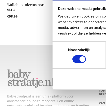
Wallaboo luiertas nore
Wallaboo luiertas nore
chocolat (verwacht
ecru
Deze website maakt gebruik
augustus 2014)
€
58.99
We gebruiken cookies om cont
€
58.99
websiteverkeer te analyseren
media, adverteren en analys
verstrekt of die ze hebben v
Toestemmingsselectie
Noodzakelijk
LAA
DEZ
JE L
TOP 
DEZE
Babystraatje.nl is een uniek platform voor
aanstaande en jonge moeders. Een online
VAN 
ontmoetingsplek vol inspirerende blogs en handige