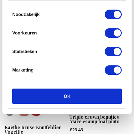
Toestemmingsselectie
Noodzakelijk
Hasbro Feed me babies
fur real: burpsie bear
Kaethe Kruse
Knuffelgrijper Haas
€
29.95
Voorkeuren
€
12.90
Statistieken
Marketing
OK
Triple crown beauties
Mare &amp foal pinto
Kaethe Kruse Knuffeldier
€
23.43
Vogeltje