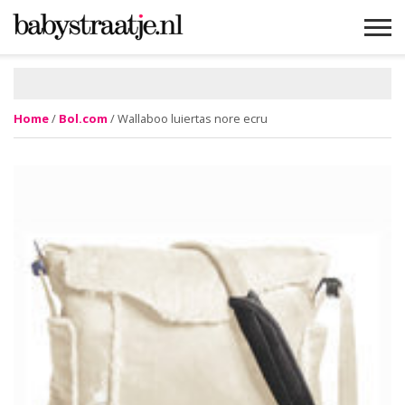
MAMABLOGS
MAMAVLOGS
ZWANGER
BABY
LIFESTYLE
MUSTHAVES
CELEBS
ADVIES
WEBSHOPS
GRATIS
WIN
KORTINGEN
Home
/
Bol.com
/ Wallaboo luiertas nore ecru