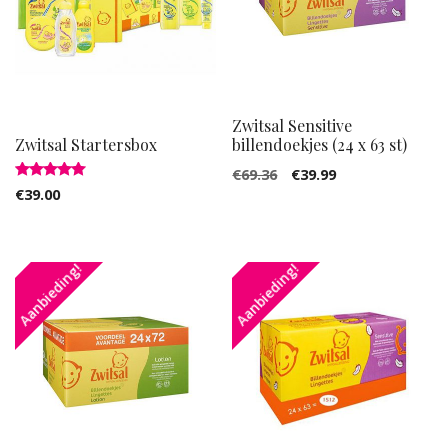
Zwitsal Sensitive
billendoekjes (24 x 63 st)
Zwitsal Startersbox
€
69.36
€
39.99
Gewaardeerd
€
39.00
5.00
uit 5
Aanbieding!
Aanbieding!