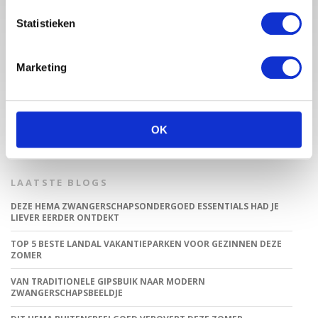
Statistieken
Babystraatje.nl is een uniek platform voor aanstaande en
jonge moeders. Een online ontmoetingsplek vol
Marketing
inspirerende blogs en handige artikelen op het gebied van
zwangerschap, moederschap, babyproducten, lifestyle en
fashion. Babystraatje.nl, het leukste online (winkel)straatje
voor jou en je kleintje.
OK
LAATSTE BLOGS
DEZE HEMA ZWANGERSCHAPSONDERGOED ESSENTIALS HAD JE
LIEVER EERDER ONTDEKT
TOP 5 BESTE LANDAL VAKANTIEPARKEN VOOR GEZINNEN DEZE
ZOMER
VAN TRADITIONELE GIPSBUIK NAAR MODERN
ZWANGERSCHAPSBEELDJE