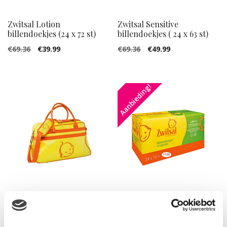
Zwitsal Lotion
Zwitsal Sensitive
billendoekjes (24 x 72 st)
billendoekjes ( 24 x 63 st)
€
69.36
€
39.99
€
69.36
€
49.99
Aanbieding!
Zwitsal luiertas
Zwitsal Lotion
billendoekjes ( 24 x 72 st)
Gewaardeerd
€
69.36
€
49.99
€
49.99