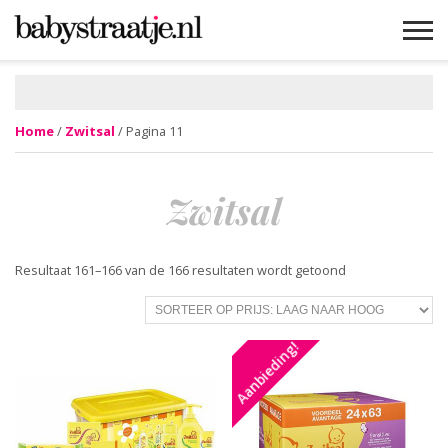
MAMABLOGS
MAMAVLOGS
ZWANGER
BABY
LIFESTYLE
MUSTHAVES
CELEBS
ADVIES
WEBSHOPS
GRATIS
WIN
KORTINGEN
Home
/
Zwitsal
/ Pagina 11
Zwitsal
Resultaat 161–166 van de 166 resultaten wordt getoond
Aanbieding!