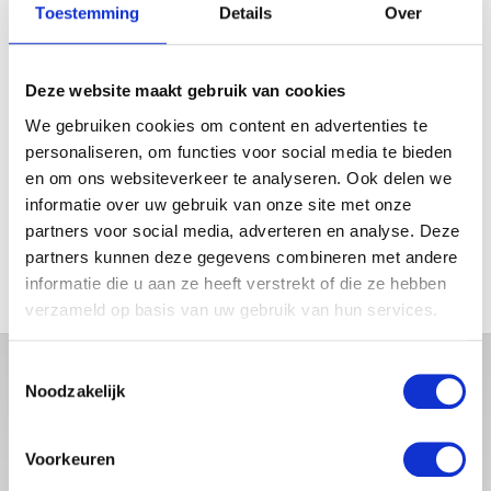
5.00
Toestemming
Details
Over
uit 5
Deze website maakt gebruik van cookies
←
1
2
3
…
8
9
10
11
We gebruiken cookies om content en advertenties te
personaliseren, om functies voor social media te bieden
FILTER OP PRIJS
en om ons websiteverkeer te analyseren. Ook delen we
informatie over uw gebruik van onze site met onze
partners voor social media, adverteren en analyse. Deze
partners kunnen deze gegevens combineren met andere
FILTER
informatie die u aan ze heeft verstrekt of die ze hebben
verzameld op basis van uw gebruik van hun services.
Toestemmingsselectie
Noodzakelijk
Voorkeuren