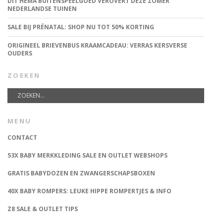
DIT HEMA BUITENSPEELGOED VEROVERT DEZE ZOMER
NEDERLANDSE TUINEN
SALE BIJ PRÉNATAL: SHOP NU TOT 50% KORTING
ORIGINEEL BRIEVENBUS KRAAMCADEAU: VERRAS KERSVERSE
OUDERS
ZOEKEN
MENU
CONTACT
53X BABY MERKKLEDING SALE EN OUTLET WEBSHOPS
GRATIS BABYDOZEN EN ZWANGERSCHAPSBOXEN
40X BABY ROMPERS: LEUKE HIPPE ROMPERTJES & INFO
Z8 SALE & OUTLET TIPS