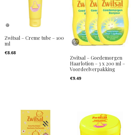
Zwitsal – Creme tube – 100
ml
€
8.68
Zwitsal – Goedemorgen
Haarlotion – 3 x 200 ml –
Voordeelverpakking
€
9.49