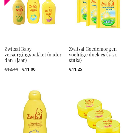
Zwitsal Baby
Zwitsal Goedemorgen
verzorgingspakket (ouder
vochtige doekjes (3×20
dan 1 jaar)
stuks)
Oorspronkelijke
Huidige
€
12.44
€
11.00
€
11.25
prijs
prijs
was:
is:
€12.44.
€11.00.