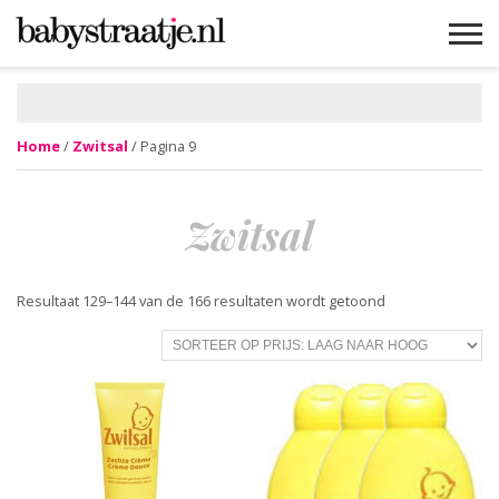
MAMABLOGS
MAMAVLOGS
ZWANGER
BABY
LIFESTYLE
MUSTHAVES
CELEBS
ADVIES
WEBSHOPS
GRATIS
WIN
KORTINGEN
Home
/
Zwitsal
/ Pagina 9
Zwitsal
Gesorteerd
Resultaat 129–144 van de 166 resultaten wordt getoond
op
prijs:
laag
naar
hoog