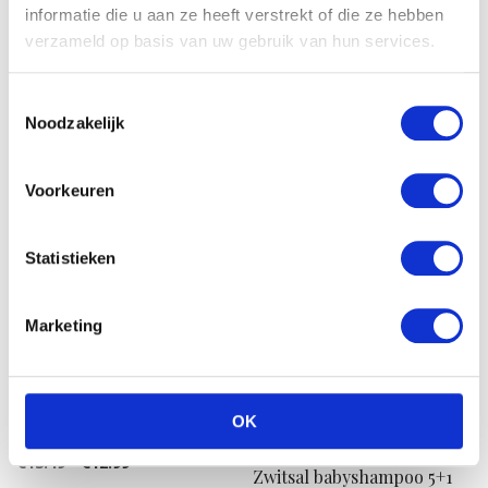
Huidje – 200 ml
informatie die u aan ze heeft verstrekt of die ze hebben
€
12.95
verzameld op basis van uw gebruik van hun services.
Zwitsal – Schuimbad 3 x
400 ml –
Toestemmingsselectie
Voordeelverpakking
Noodzakelijk
Oorspronkelijke
Huidige
€
16.99
€
11.99
prijs
prijs
Voorkeuren
was:
is:
Aanbieding!
Aanbieding!
€16.99.
€11.99.
Statistieken
Marketing
Zwitsal – Zachte Creme
Gevoelig Huidje – 3 x 150 ml
OK
– Voordeelverpakking
Oorspronkelijke
Huidige
€
13.49
€
12.99
Zwitsal babyshampoo 5+1