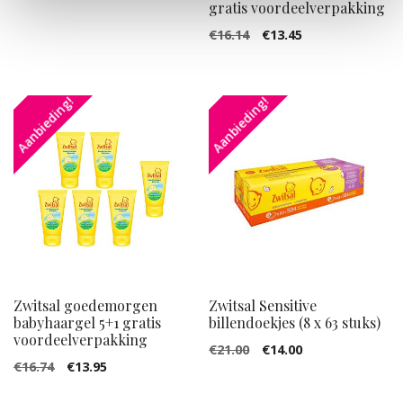
prijs
prijs
gratis voordeelverpakking
was:
is:
Oorspronkelijke
Huidige
€
16.14
€
13.45
€13.49.
€12.99.
prijs
prijs
was:
is:
Aanbieding!
Aanbieding!
€16.14.
€13.45.
Zwitsal goedemorgen
Zwitsal Sensitive
babyhaargel 5+1 gratis
billendoekjes (8 x 63 stuks)
voordeelverpakking
Oorspronkelijke
Huidige
€
21.00
€
14.00
Oorspronkelijke
Huidige
€
16.74
€
13.95
prijs
prijs
prijs
prijs
was:
is: