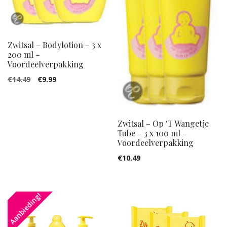
Zwitsal – Bodylotion – 3 x
200 ml –
Voordeelverpakking
Oorspronkelijke
Huidige
€
14.49
€
9.99
prijs
prijs
was:
is:
€14.49.
€9.99.
Zwitsal – Op ‘T Wangetje
Tube – 3 x 100 ml –
Voordeelverpakking
€
10.49
Aanbieding!