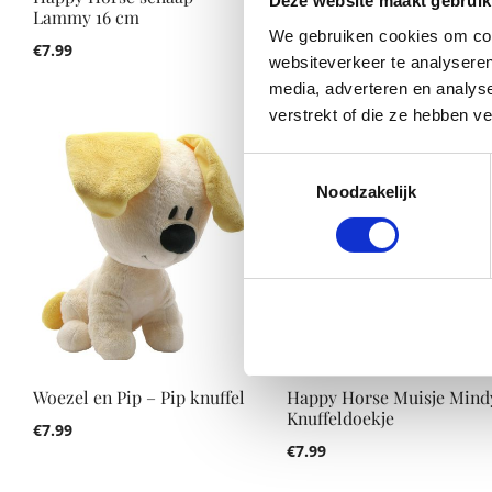
Deze website maakt gebruik
Lammy 16 cm
Lammy 16 cm
We gebruiken cookies om cont
€
7.99
€
7.99
websiteverkeer te analyseren
media, adverteren en analys
verstrekt of die ze hebben v
Toestemmingsselectie
Noodzakelijk
Woezel en Pip – Pip knuffel
Happy Horse Muisje Mind
Knuffeldoekje
€
7.99
€
7.99