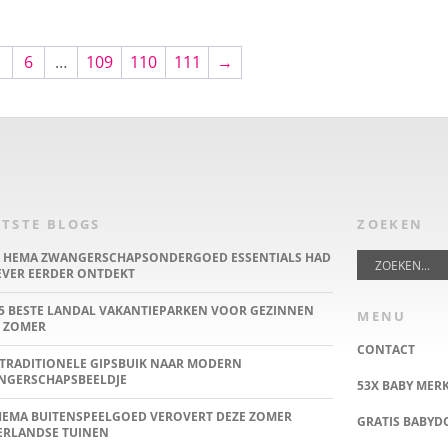
5
6
…
109
110
111
→
TSTE BLOGS
ZOEKEN
E HEMA ZWANGERSCHAPSONDERGOED ESSENTIALS HAD
IEVER EERDER ONTDEKT
5 BESTE LANDAL VAKANTIEPARKEN VOOR GEZINNEN
MENU
 ZOMER
CONTACT
TRADITIONELE GIPSBUIK NAAR MODERN
NGERSCHAPSBEELDJE
53X BABY MER
HEMA BUITENSPEELGOED VEROVERT DEZE ZOMER
GRATIS BABY
ERLANDSE TUINEN