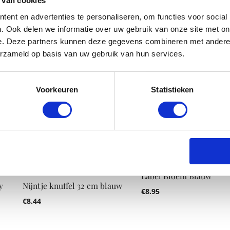
 van cookies
rammelaar
Dik knuffel
ent en advertenties te personaliseren, om functies voor social
€
7.99
€
7.99
. Ook delen we informatie over uw gebruik van onze site met on
e. Deze partners kunnen deze gegevens combineren met andere i
erzameld op basis van uw gebruik van hun services.
Voorkeuren
Statistieken
Label Bloem Blauw
y
Nijntje knuffel 32 cm blauw
€
8.95
€
8.44