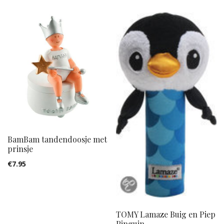
BamBam tandendoosje met
prinsje
€
7.95
TOMY Lamaze Buig en Piep
Pinguin