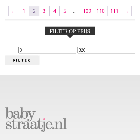
←
1
2
3
4
5
…
109
110
111
→
FILTER OP PRIJS
Min.
Max.
prijs
prijs
FILTER