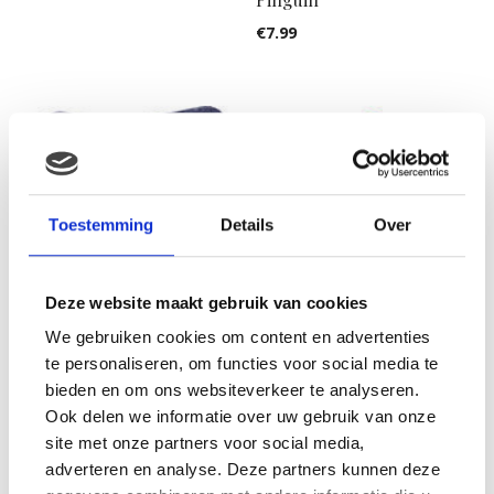
€
7.99
Toestemming
Details
Over
Deze website maakt gebruik van cookies
Woezel & Pip – Haarband
Crinkly Squirrel
Woezel
We gebruiken cookies om content en advertenties
€
7.99
te personaliseren, om functies voor social media te
€
7.99
bieden en om ons websiteverkeer te analyseren.
Ook delen we informatie over uw gebruik van onze
site met onze partners voor social media,
adverteren en analyse. Deze partners kunnen deze