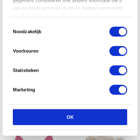
gegevens combineren met andere informatie die u
aan ze heeft verstrekt of die ze hebben verzameld
op basis van uw gebruik van hun services.
Toestemmingsselectie
Noodzakelijk
Voorkeuren
Knuffeldoek LIEF Konijn
Blauw
Statistieken
€
7.99
Marketing
Lief Donkerblauw Konijn –
Knuffeldoek –
€
7.99
OK