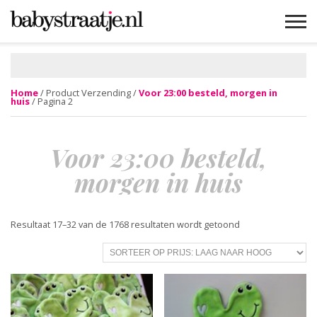
MAMABLOGS
MAMAVLOGS
ZWANGER
BABY
LIFESTYLE
MUSTHAVES
CELEBS
ADVIES
WEBSHOPS
GRATIS
WIN
KORTINGEN
Home
/ Product Verzending /
Voor 23:00 besteld, morgen in
huis
/ Pagina 2
Voor 23:00 besteld,
morgen in huis
Gesorteerd
Resultaat 17–32 van de 1768 resultaten wordt getoond
op
prijs:
laag
naar
hoog