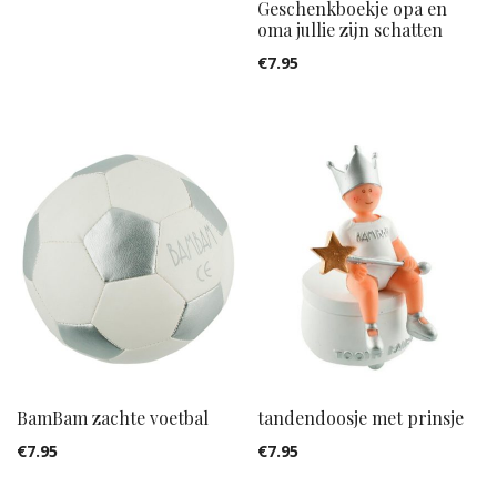
Geschenkboekje opa en
oma jullie zijn schatten
€
7.95
BamBam zachte voetbal
tandendoosje met prinsje
€
7.95
€
7.95