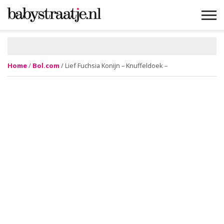
MAMABLOGS
MAMAVLOGS
ZWANGER
BABY
LIFESTYLE
MUSTHAVES
CELEBS
ADVIES
WEBSHOPS
GRATIS
WIN
KORTINGEN
Home
/
Bol.com
/ Lief Fuchsia Konijn – Knuffeldoek –