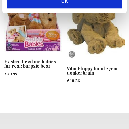
OK
Hasbro Feed me babies
fur real: burpsie bear
Vdm Floppy hond 27cm
donkerbruin
€
29.95
€
18.36