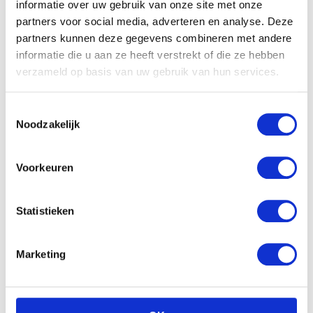
Gerelateerde producten
informatie over uw gebruik van onze site met onze
partners voor social media, adverteren en analyse. Deze
partners kunnen deze gegevens combineren met andere
informatie die u aan ze heeft verstrekt of die ze hebben
verzameld op basis van uw gebruik van hun services.
Toestemmingsselectie
Noodzakelijk
Wing crown Sea world
cartoon orka
Voorkeuren
€
10.91
Hasbro Feed me babies
Statistieken
fur real: sippy pup
€
42.15
Marketing