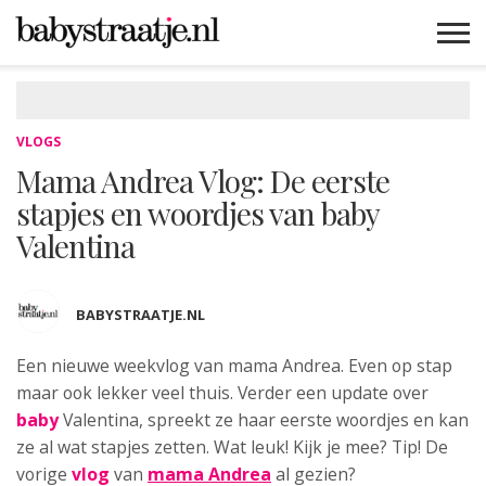
MAMABLOGS
MAMAVLOGS
ZWANGER
BABY
LIFESTYLE
MUSTHAVES
CELEBS
ADVIES
WEBSHOPS
GRATIS
WIN
KORTINGEN
VLOGS
Mama Andrea Vlog: De eerste
stapjes en woordjes van baby
Valentina
BABYSTRAATJE.NL
Een nieuwe weekvlog van mama
Andrea. Even op stap
maar ook lekker veel thuis. Verder een update over
baby
Valentina, spreekt ze haar eerste woordjes en kan
ze al wat stapjes zetten. Wat leuk! Kijk je mee? Tip! De
vorige
vlog
van
mama Andrea
al gezien?