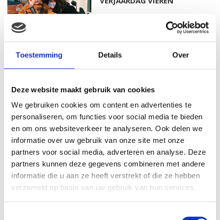
VERJAARDAG VIEREN
MAMA THIRZA VLOG: HET IS
Toestemming
Details
Over
FEEST, WANT REBEL IS JARIG!
Deze website maakt gebruik van cookies
We gebruiken cookies om content en advertenties te
MAMA THIRZA VLOG: OP
personaliseren, om functies voor social media te bieden
VAKANTIE & TWEE ZIEKE
en om ons websiteverkeer te analyseren. Ook delen we
KINDEREN
informatie over uw gebruik van onze site met onze
partners voor social media, adverteren en analyse. Deze
partners kunnen deze gegevens combineren met andere
informatie die u aan ze heeft verstrekt of die ze hebben
MAMA CARMEN VLOG:
verzameld op basis van uw gebruik van hun services.
SCHOLEN ZIJN WEER
BEGONNEN & TANDEN BLEKEN
Toestemmingsselectie