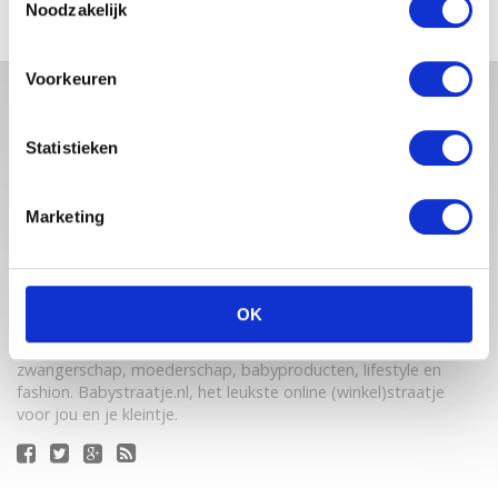
Noodzakelijk
Voorkeuren
Statistieken
Marketing
Babystraatje.nl is een uniek platform voor aanstaande en
OK
jonge moeders. Een online ontmoetingsplek vol
inspirerende blogs en handige artikelen op het gebied van
zwangerschap, moederschap, babyproducten, lifestyle en
fashion. Babystraatje.nl, het leukste online (winkel)straatje
voor jou en je kleintje.