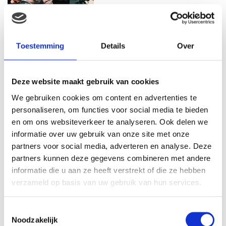
MAMA THIRZA VLOG: HET IS
FEEST, WANT REBEL IS JARIG!
Toestemming
Details
Over
Deze website maakt gebruik van cookies
MAMA THIRZA VLOG: OP
We gebruiken cookies om content en advertenties te
VAKANTIE & TWEE ZIEKE
personaliseren, om functies voor social media te bieden
KINDEREN
en om ons websiteverkeer te analyseren. Ook delen we
informatie over uw gebruik van onze site met onze
partners voor social media, adverteren en analyse. Deze
partners kunnen deze gegevens combineren met andere
MAMA CARMEN VLOG:
informatie die u aan ze heeft verstrekt of die ze hebben
SCHOLEN ZIJN WEER
BEGONNEN & TANDEN BLEKEN
verzameld op basis van uw gebruik van hun services.
Toestemmingsselectie
Noodzakelijk