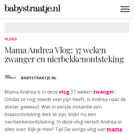
MAMABLOGS
MAMAVLOGS
ZWANGER
BABY
LIFESTYLE
MUSTHAVES
CELEBS
ADVIES
WEBSHOPS
GRATIS
WIN
KORTINGEN
VLOGS
Mama Andrea Vlog: 37 weken
zwanger en nierbekkenontsteking
BABYSTRAATJE.NL
Mama Andrea is in deze
vlog
37 weken
zwanger
.
Omdat ze nog steeds veel pijn heeft, is Andrea naar de
dokter geweest. Wat in eerste instantie een
blaasontsteking leek te zijn, blijkt nu een
nierbekkenontsteking. In deze vlog vertelt Andrea er
alles over. Kijk je mee? Tip! De vorige vlog van
mama