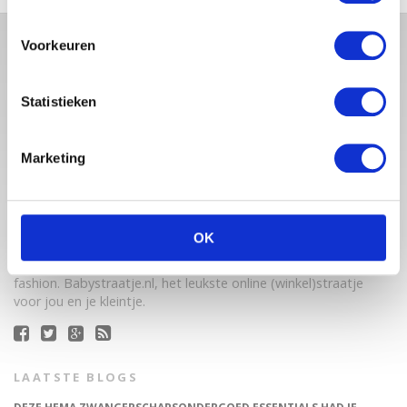
Voorkeuren
Statistieken
Marketing
Babystraatje.nl is een uniek platform voor aanstaande en
jonge moeders. Een online ontmoetingsplek vol
OK
inspirerende blogs en handige artikelen op het gebied van
zwangerschap, moederschap, babyproducten, lifestyle en
fashion. Babystraatje.nl, het leukste online (winkel)straatje
voor jou en je kleintje.
LAATSTE BLOGS