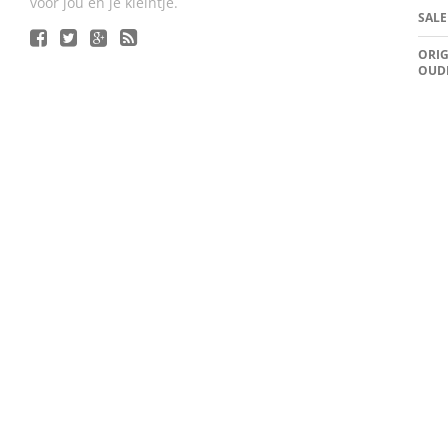
voor jou en je kleintje.
SALE
ORIG
OUD