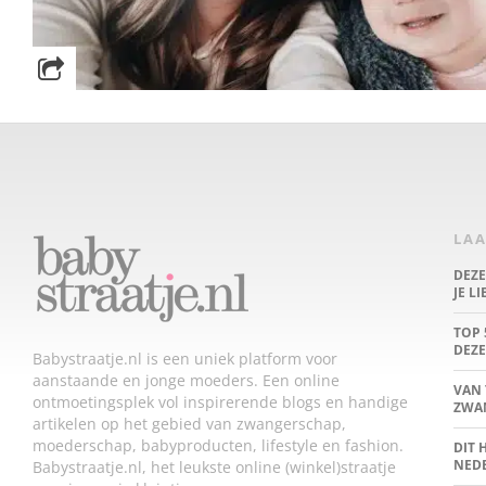
LAA
DEZ
JE L
TOP 
DEZE
Babystraatje.nl is een uniek platform voor
aanstaande en jonge moeders. Een online
VAN 
ontmoetingsplek vol inspirerende blogs en handige
ZWA
artikelen op het gebied van zwangerschap,
moederschap, babyproducten, lifestyle en fashion.
DIT 
NED
Babystraatje.nl, het leukste online (winkel)straatje