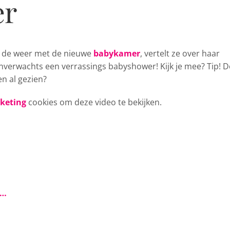
er
n de weer met de
nieuwe
babykamer
, vertelt ze over haar
onverwachts een verrassings babyshower! Kijk je mee? Tip! D
n al gezien?
rketing
cookies om deze video te bekijken.
s…