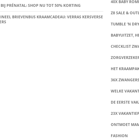
40X BABY ROMP
 BIJ PRÉNATAL: SHOP NU TOT 50% KORTING
Z8 SALE & OUT
INEEL BRIEVENBUS KRAAMCADEAU: VERRAS KERSVERSE
ERS
TUMBLE ‘N DRY
BABYUITZET, HE
CHECKLIST Z
ZORGVERZEKE
HET KRAAMPA
36X ZWANGER
WELKE VAKANT
DE EERSTE VAK
23X VAKANTIE
ONTMOET MA
FASHION