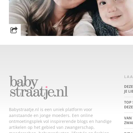
LAA
DEZ
JE L
TOP 
DEZE
Babystraatje.nl is een uniek platform voor
aanstaande en jonge moeders. Een online
VAN 
ontmoetingsplek vol inspirerende blogs en handige
ZWA
artikelen op het gebied van zwangerschap,