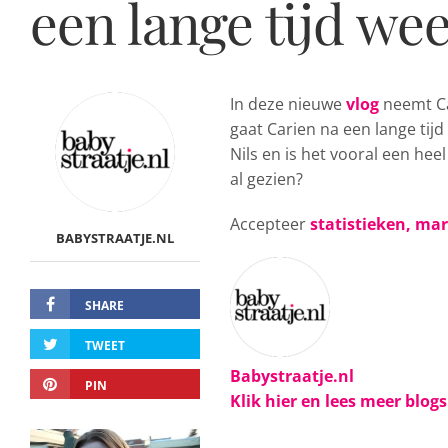
een lange tijd we
In deze nieuwe
vlog
neemt C
gaat Carien na een lange tij
Nils en is het vooral een heel
al gezien?
Accepteer
statistieken, ma
BABYSTRAATJE.NL
SHARE
TWEET
Babystraatje.nl
PIN
Klik hier en lees meer blog