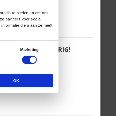
 media te bieden en om ons
ze partners voor social
nformatie die u aan ze heeft
 WANT REBEL IS JARIG!
Marketing
OK