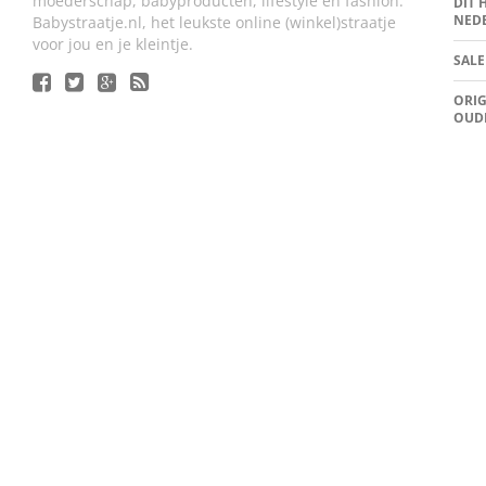
moederschap, babyproducten, lifestyle en fashion.
DIT 
NED
Babystraatje.nl, het leukste online (winkel)straatje
voor jou en je kleintje.
SALE
ORIG
OUD