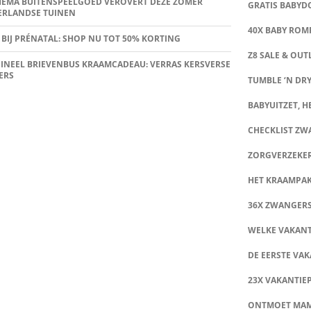
HEMA BUITENSPEELGOED VEROVERT DEZE ZOMER
GRATIS BABY
ERLANDSE TUINEN
40X BABY ROMP
 BIJ PRÉNATAL: SHOP NU TOT 50% KORTING
Z8 SALE & OUT
INEEL BRIEVENBUS KRAAMCADEAU: VERRAS KERSVERSE
ERS
TUMBLE ‘N DRY
BABYUITZET, HE
CHECKLIST Z
ZORGVERZEKE
HET KRAAMPA
36X ZWANGER
WELKE VAKANT
DE EERSTE VAK
23X VAKANTIE
ONTMOET MA