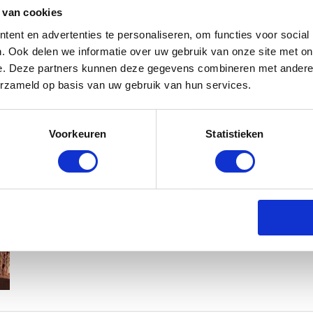
 van cookies
ent en advertenties te personaliseren, om functies voor social
. Ook delen we informatie over uw gebruik van onze site met on
e. Deze partners kunnen deze gegevens combineren met andere i
erzameld op basis van uw gebruik van hun services.
MAMA THIRZA VLOG: HET IS FEEST,
Voorkeuren
Statistieken
BABYSTRAATJE.NL
2 OKTOBER 2019