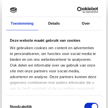
MAMA THIRZA VLOG: HET IS
FEEST, WANT REBEL IS JARIG!
Toestemming
Details
Over
Deze website maakt gebruik van cookies
We gebruiken cookies om content en advertenties
MAMA THIRZA VLOG: OP
VAKANTIE & TWEE ZIEKE
te personaliseren, om functies voor social media te
KINDEREN
bieden en om ons websiteverkeer te analyseren.
Ook delen we informatie over uw gebruik van onze
site met onze partners voor social media,
adverteren en analyse. Deze partners kunnen deze
MAMA CARMEN VLOG:
gegevens combineren met andere informatie die u
SCHOLEN ZIJN WEER
aan ze heeft verstrekt of die ze hebben verzameld
BEGONNEN & TANDEN BLEKEN
op basis van uw gebruik van hun services.
Toestemmingsselectie
Noodzakelijk