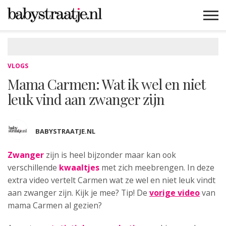
MAMABLOGS
MAMAVLOGS
ZWANGER
BABY
LIFESTYLE
MUSTHAVES
CELEBS
ADVIES
WEBSHOPS
GRATIS
WIN
KORTINGEN
VLOGS
Mama Carmen: Wat ik wel en niet
leuk vind aan zwanger zijn
BABYSTRAATJE.NL
Zwanger
zijn is heel bijzonder
maar kan ook
verschillende
kwaaltjes
met zich meebrengen. In deze
extra video vertelt Carmen wat ze wel en niet leuk vindt
aan zwanger zijn. Kijk je mee? Tip! De
vorige video
van
mama Carmen al gezien?