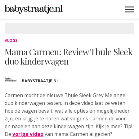
MAMABLOGS
MAMAVLOGS
ZWANGER
BABY
LIFESTYLE
MUSTHAVES
CELEBS
ADVIES
WEBSHOPS
GRATIS
WIN
KORTINGEN
VLOGS
Mama Carmen: Review Thule Sleek
duo kinderwagen
BABYSTRAATJE.NL
Carmen mocht de nieuwe Thule Sleek Grey Melange
duo kinderwagen testen.
In deze video laat ze weten
hoe de wagen bevalt, wat alle opties en mogelijkheden
zijn, en krijg je te horen wat volgens Carmen de voor-
en nadelen aan deze kinderwagen zijn. Kijk je mee? Tip!
De
vorige video
van mama Carmen al gezien?