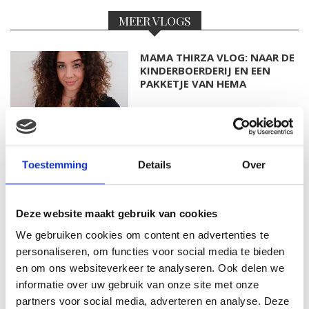
MEER VLOGS
MAMA THIRZA VLOG: NAAR DE
KINDERBOERDERIJ EN EEN
PAKKETJE VAN HEMA
MAMA THIRZA VLOG: DE
LAATSTE WERKDAG EN MIJN
Toestemming
Details
Over
VERJAARDAG VIEREN
Deze website maakt gebruik van cookies
We gebruiken cookies om content en advertenties te
MAMA THIRZA VLOG: HET IS
personaliseren, om functies voor social media te bieden
FEEST, WANT REBEL IS JARIG!
en om ons websiteverkeer te analyseren. Ook delen we
informatie over uw gebruik van onze site met onze
partners voor social media, adverteren en analyse. Deze