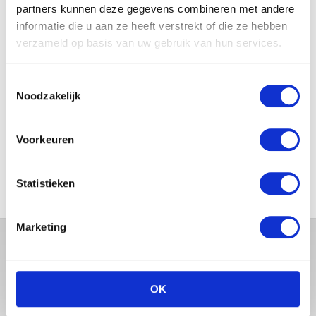
partners kunnen deze gegevens combineren met andere
MAMA THIRZA VLOG: OP
informatie die u aan ze heeft verstrekt of die ze hebben
VAKANTIE & TWEE ZIEKE
verzameld op basis van uw gebruik van hun services.
KINDEREN
Toestemmingsselectie
Noodzakelijk
MAMA CARMEN VLOG:
SCHOLEN ZIJN WEER
Voorkeuren
BEGONNEN & TANDEN BLEKEN
Statistieken
Marketing
OK