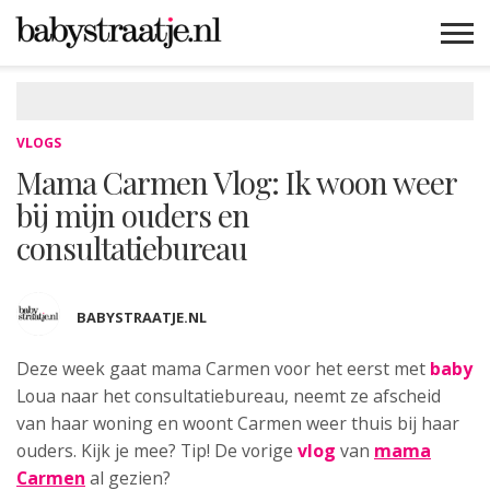
MAMABLOGS
MAMAVLOGS
ZWANGER
BABY
LIFESTYLE
MUSTHAVES
CELEBS
ADVIES
WEBSHOPS
GRATIS
WIN
KORTINGEN
VLOGS
Mama Carmen Vlog: Ik woon weer
bij mijn ouders en
consultatiebureau
BABYSTRAATJE.NL
Deze week gaat mama Carmen voor het eerst met
baby
Loua naar het consultatiebureau, neemt ze afscheid
van haar woning en woont Carmen weer thuis bij haar
ouders. Kijk je mee? Tip! De vorige
vlog
van
mama
Carmen
al gezien?