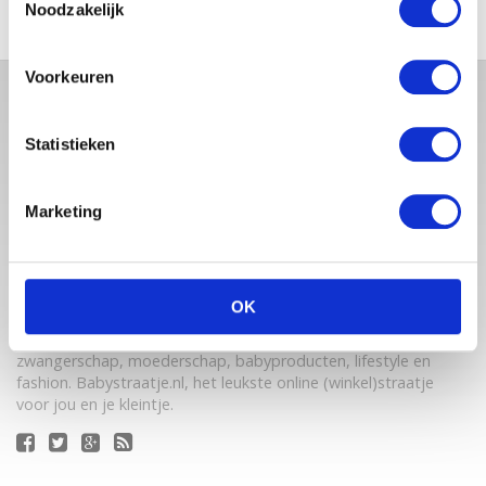
Noodzakelijk
Voorkeuren
Statistieken
Marketing
Babystraatje.nl is een uniek platform voor aanstaande en
OK
jonge moeders. Een online ontmoetingsplek vol
inspirerende blogs en handige artikelen op het gebied van
zwangerschap, moederschap, babyproducten, lifestyle en
fashion. Babystraatje.nl, het leukste online (winkel)straatje
voor jou en je kleintje.