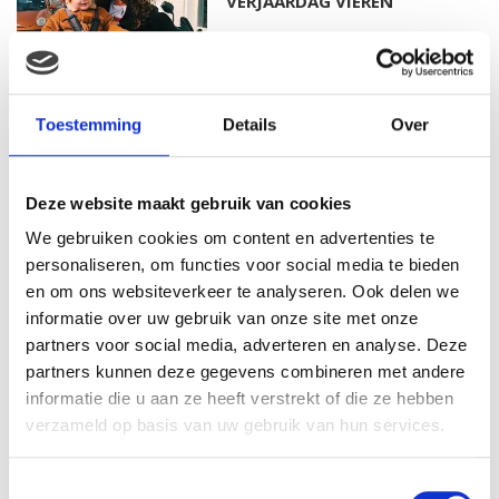
VERJAARDAG VIEREN
MAMA THIRZA VLOG: HET IS
Toestemming
Details
Over
FEEST, WANT REBEL IS JARIG!
Deze website maakt gebruik van cookies
We gebruiken cookies om content en advertenties te
MAMA THIRZA VLOG: OP
personaliseren, om functies voor social media te bieden
VAKANTIE & TWEE ZIEKE
en om ons websiteverkeer te analyseren. Ook delen we
KINDEREN
informatie over uw gebruik van onze site met onze
partners voor social media, adverteren en analyse. Deze
partners kunnen deze gegevens combineren met andere
informatie die u aan ze heeft verstrekt of die ze hebben
MAMA CARMEN VLOG:
verzameld op basis van uw gebruik van hun services.
SCHOLEN ZIJN WEER
BEGONNEN & TANDEN BLEKEN
Toestemmingsselectie