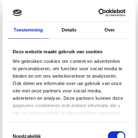
MAMA THIRZA VLOG: HET IS
FEEST, WANT REBEL IS JARIG!
Toestemming
Details
Over
Deze website maakt gebruik van cookies
We gebruiken cookies om content en advertenties
MAMA THIRZA VLOG: OP
VAKANTIE & TWEE ZIEKE
te personaliseren, om functies voor social media te
KINDEREN
bieden en om ons websiteverkeer te analyseren.
Ook delen we informatie over uw gebruik van onze
site met onze partners voor social media,
adverteren en analyse. Deze partners kunnen deze
MAMA CARMEN VLOG:
gegevens combineren met andere informatie die u
SCHOLEN ZIJN WEER
aan ze heeft verstrekt of die ze hebben verzameld
BEGONNEN & TANDEN BLEKEN
op basis van uw gebruik van hun services.
Toestemmingsselectie
Noodzakelijk