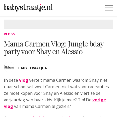
MAMABLOGS
MAMAVLOGS
ZWANGER
BABY
LIFESTYLE
MUSTHAVES
CELEBS
ADVIES
WEBSHOPS
GRATIS
WIN
KORTINGEN
VLOGS
Mama Carmen Vlog: Jungle bday
party voor Shay en Alessio
BABYSTRAATJE.NL
In deze
vlog
vertelt mama Carmen waarom
Shay niet
naar school wil, weet Carmen niet wat voor cadeautjes
ze moet kopen voor Shay en Alessio en viert ze de
verjaardag van haar kids. Kijk je mee? Tip! De
vorige
vlog
van mama Carmen al gezien?