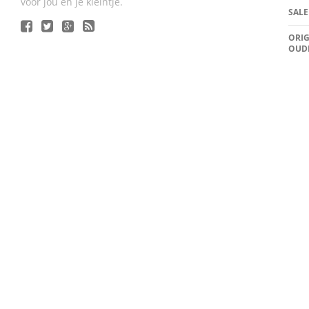
voor jou en je kleintje.
SALE
ORIG
OUD