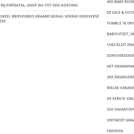
40X BABY ROMP
 BIJ PRÉNATAL: SHOP NU TOT 50% KORTING
Z8 SALE & OUT
INEEL BRIEVENBUS KRAAMCADEAU: VERRAS KERSVERSE
ERS
TUMBLE ‘N DRY
BABYUITZET, HE
CHECKLIST Z
ZORGVERZEKE
HET KRAAMPA
36X ZWANGER
WELKE VAKANT
DE EERSTE VAK
23X VAKANTIE
ONTMOET MA
FASHION