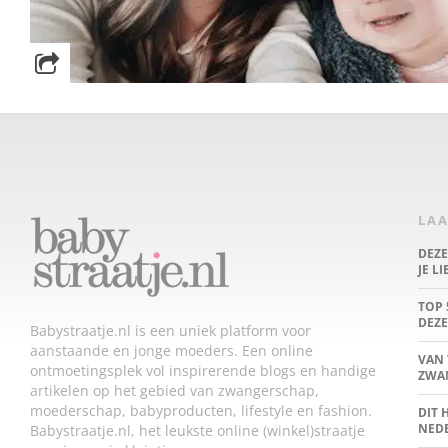
LAA
DEZ
JE L
TOP 
DEZE
Babystraatje.nl is een uniek platform voor
aanstaande en jonge moeders. Een online
VAN 
ontmoetingsplek vol inspirerende blogs en handige
ZWA
artikelen op het gebied van zwangerschap,
moederschap, babyproducten, lifestyle en fashion.
DIT 
NED
Babystraatje.nl, het leukste online (winkel)straatje