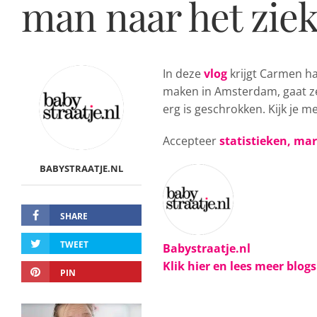
man naar het zie
In deze
vlog
krijgt Carmen h
maken in Amsterdam, gaat ze
erg is geschrokken. Kijk je m
Accepteer
statistieken, ma
BABYSTRAATJE.NL
SHARE
TWEET
Babystraatje.nl
Klik hier en lees meer blog
PIN