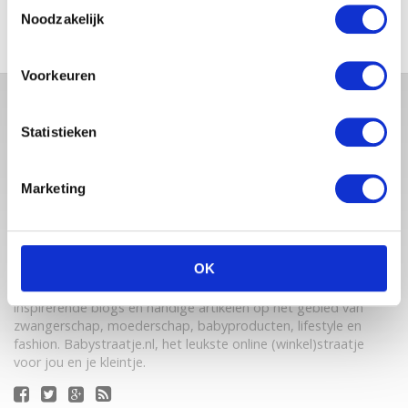
Toestemmingsselectie
Noodzakelijk
Voorkeuren
Statistieken
Marketing
OK
Babystraatje.nl is een uniek platform voor aanstaande en
jonge moeders. Een online ontmoetingsplek vol
inspirerende blogs en handige artikelen op het gebied van
zwangerschap, moederschap, babyproducten, lifestyle en
fashion. Babystraatje.nl, het leukste online (winkel)straatje
voor jou en je kleintje.