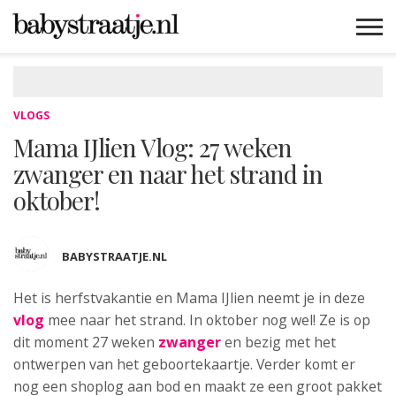
MAMABLOGS
MAMAVLOGS
ZWANGER
BABY
LIFESTYLE
MUSTHAVES
CELEBS
ADVIES
WEBSHOPS
GRATIS
WIN
KORTINGEN
VLOGS
Mama IJlien Vlog: 27 weken
zwanger en naar het strand in
oktober!
BABYSTRAATJE.NL
Het is herfstvakantie en Mama IJlien neemt
je in deze
vlog
mee naar het strand. In oktober nog wel! Ze is op
dit moment 27 weken
zwanger
en bezig met het
ontwerpen van het geboortekaartje. Verder komt er
nog een shoplog aan bod en maakt ze een groot pakket