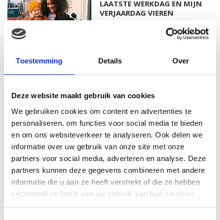
LAATSTE WERKDAG EN MIJN
VERJAARDAG VIEREN
MAMA THIRZA VLOG: HET IS
Toestemming
Details
Over
FEEST, WANT REBEL IS JARIG!
Deze website maakt gebruik van cookies
We gebruiken cookies om content en advertenties te
personaliseren, om functies voor social media te bieden
MAMA THIRZA VLOG: OP
VAKANTIE & TWEE ZIEKE
en om ons websiteverkeer te analyseren. Ook delen we
KINDEREN
informatie over uw gebruik van onze site met onze
partners voor social media, adverteren en analyse. Deze
partners kunnen deze gegevens combineren met andere
informatie die u aan ze heeft verstrekt of die ze hebben
MAMA CARMEN VLOG:
verzameld op basis van uw gebruik van hun services.
SCHOLEN ZIJN WEER
BEGONNEN & TANDEN BLEKEN