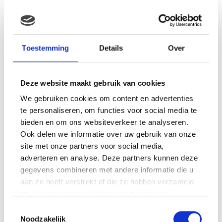
MAMA THIRZA VLOG: HET IS
FEEST, WANT REBEL IS JARIG!
Toestemming
Details
Over
Deze website maakt gebruik van cookies
We gebruiken cookies om content en advertenties
MAMA THIRZA VLOG: OP
VAKANTIE & TWEE ZIEKE
te personaliseren, om functies voor social media te
KINDEREN
bieden en om ons websiteverkeer te analyseren.
Ook delen we informatie over uw gebruik van onze
site met onze partners voor social media,
adverteren en analyse. Deze partners kunnen deze
MAMA CARMEN VLOG:
gegevens combineren met andere informatie die u
SCHOLEN ZIJN WEER
aan ze heeft verstrekt of die ze hebben verzameld
BEGONNEN & TANDEN BLEKEN
op basis van uw gebruik van hun services.
Toestemmingsselectie
Noodzakelijk