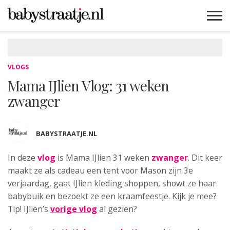
MAMABLOGS
MAMAVLOGS
ZWANGER
BABY
LIFESTYLE
MUSTHAVES
CELEBS
ADVIES
WEBSHOPS
GRATIS
WIN
KORTINGEN
VLOGS
Mama IJlien Vlog: 31 weken
zwanger
BABYSTRAATJE.NL
In deze
vlog
is Mama IJlien 31 weken
zwanger
. Dit keer
maakt
ze als cadeau een tent voor Mason zijn 3e
verjaardag, gaat IJlien kleding shoppen, showt ze haar
babybuik en bezoekt ze een kraamfeestje. Kijk je mee?
Tip! IJlien’s
vorige vlog
al gezien?