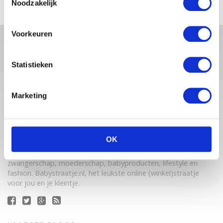
Noodzakelijk
Voorkeuren
Statistieken
Marketing
Babystraatje.nl is een uniek platform voor aanstaande en
OK
jonge moeders. Een online ontmoetingsplek vol
inspirerende blogs en handige artikelen op het gebied van
zwangerschap, moederschap, babyproducten, lifestyle en
fashion. Babystraatje.nl, het leukste online (winkel)straatje
voor jou en je kleintje.