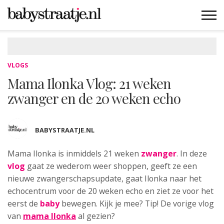
MAMABLOGS
MAMAVLOGS
ZWANGER
BABY
LIFESTYLE
MUSTHAVES
CELEBS
ADVIES
WEBSHOPS
GRATIS
WIN
KORTINGEN
VLOGS
Mama Ilonka Vlog: 21 weken
zwanger en de 20 weken echo
BABYSTRAATJE.NL
Mama Ilonka is inmiddels 21 weken
zwanger
. In deze
vlog
gaat ze wederom weer shoppen, geeft ze een
nieuwe zwangerschapsupdate, gaat Ilonka naar het
echocentrum voor de 20 weken echo en ziet ze voor het
eerst de
baby
bewegen. Kijk je mee? Tip! De vorige vlog
van
mama Ilonka
al gezien?