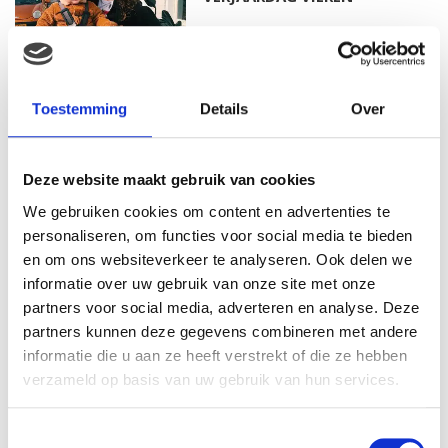
MAMA THIRZA VLOG: HET IS
Toestemming
Details
Over
FEEST, WANT REBEL IS JARIG!
Deze website maakt gebruik van cookies
We gebruiken cookies om content en advertenties te
MAMA THIRZA VLOG: OP
personaliseren, om functies voor social media te bieden
VAKANTIE & TWEE ZIEKE
en om ons websiteverkeer te analyseren. Ook delen we
KINDEREN
informatie over uw gebruik van onze site met onze
partners voor social media, adverteren en analyse. Deze
partners kunnen deze gegevens combineren met andere
informatie die u aan ze heeft verstrekt of die ze hebben
MAMA CARMEN VLOG:
SCHOLEN ZIJN WEER
verzameld op basis van uw gebruik van hun services.
BEGONNEN & TANDEN BLEKEN
Toestemmingsselectie