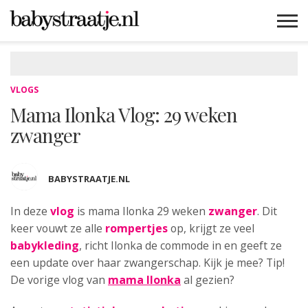
MAMABLOGS
MAMAVLOGS
ZWANGER
BABY
LIFESTYLE
MUSTHAVES
CELEBS
ADVIES
WEBSHOPS
GRATIS
WIN
KORTINGEN
VLOGS
Mama Ilonka Vlog: 29 weken
zwanger
BABYSTRAATJE.NL
In deze
vlog
is mama Ilonka 29 weken
zwanger
. Dit
keer vouwt ze alle
rompertjes
op, krijgt ze veel
babykleding
, richt Ilonka de commode in en geeft ze
een update over haar zwangerschap. Kijk je mee? Tip!
De vorige vlog van
mama Ilonka
al gezien?