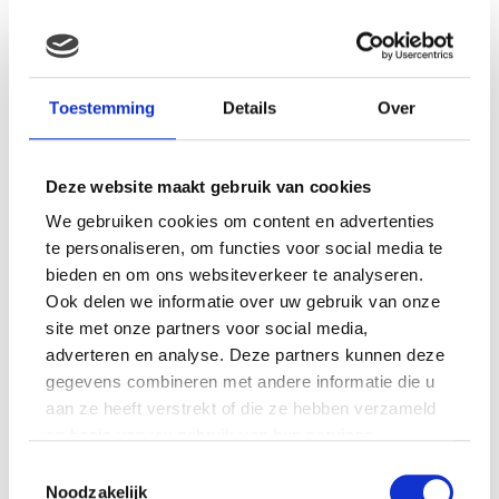
MAMA THIRZA VLOG: HET IS
FEEST, WANT REBEL IS JARIG!
Toestemming
Details
Over
Deze website maakt gebruik van cookies
We gebruiken cookies om content en advertenties
MAMA THIRZA VLOG: OP
VAKANTIE & TWEE ZIEKE
te personaliseren, om functies voor social media te
KINDEREN
bieden en om ons websiteverkeer te analyseren.
Ook delen we informatie over uw gebruik van onze
site met onze partners voor social media,
adverteren en analyse. Deze partners kunnen deze
MAMA CARMEN VLOG:
gegevens combineren met andere informatie die u
SCHOLEN ZIJN WEER
aan ze heeft verstrekt of die ze hebben verzameld
BEGONNEN & TANDEN BLEKEN
op basis van uw gebruik van hun services.
Toestemmingsselectie
Noodzakelijk