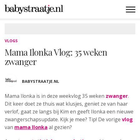
MAMABLOGS
MAMAVLOGS
ZWANGER
BABY
LIFESTYLE
MUSTHAVES
CELEBS
ADVIES
WEBSHOPS
GRATIS
WIN
KORTINGEN
VLOGS
Mama Ilonka Vlog: 35 weken
zwanger
BABYSTRAATJE.NL
Mama Ilonka is in deze weekvlog
35 weken
zwanger
.
Dit keer doet ze thuis wat klusjes, geniet ze van haar
verlof, gaat ze langs bij Kim en geeft Ilonka een nieuwe
zwangerschapsupdate. Kijk je mee? Tip! De vorige
vlog
van
mama Ilonka
al gezien?