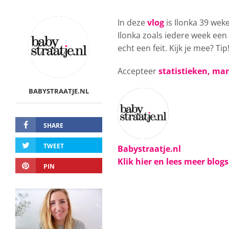
In deze
vlog
is Ilonka 39 we
Ilonka zoals iedere week ee
echt een feit. Kijk je mee? Ti
Accepteer
statistieken, ma
BABYSTRAATJE.NL
SHARE
TWEET
Babystraatje.nl
Klik hier en lees meer blog
PIN