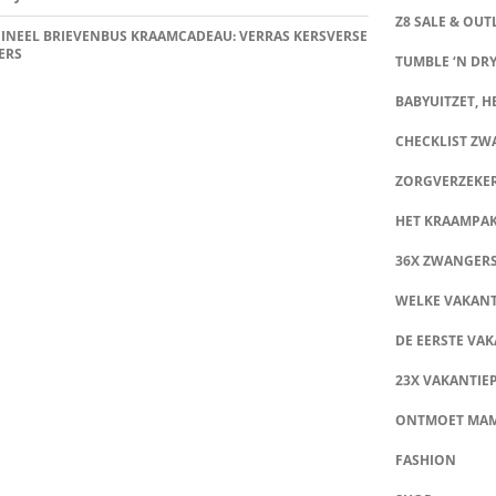
Z8 SALE & OUT
INEEL BRIEVENBUS KRAAMCADEAU: VERRAS KERSVERSE
ERS
TUMBLE ‘N DRY
BABYUITZET, HE
CHECKLIST Z
ZORGVERZEKE
HET KRAAMPA
36X ZWANGER
WELKE VAKANT
DE EERSTE VAK
23X VAKANTIE
ONTMOET MA
FASHION