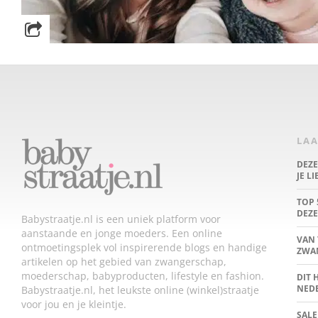
LAA
DEZ
JE L
TOP 
DEZE
Babystraatje.nl is een uniek platform voor
aanstaande en jonge moeders. Een online
VAN 
ontmoetingsplek vol inspirerende blogs en handige
ZWA
artikelen op het gebied van zwangerschap,
moederschap, babyproducten, lifestyle en fashion.
DIT 
NED
Babystraatje.nl, het leukste online (winkel)straatje
voor jou en je kleintje.
SALE