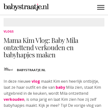
MAMABLOGS
MAMAVLOGS
ZWANGER
BABY
LIFESTYLE
MUSTHAVES
CELEBS
ADVIES
WEBSHOPS
GRATIS
WIN
KORTINGEN
VLOGS
Mama Kim Vlog: Baby Mila
ontzettend verkouden en
babyhapjes maken
BABYSTRAATJE.NL
In deze nieuwe
vlog
maakt
Kim een heerlijk ontbijtje,
laat ze haar outfit en die van
baby
Mila zien, staat Kim
uitgebreid in de keuken, wordt Mila ontzettend
verkouden
, is oma jarig en laat Kim zien hoe zij zelf
babyhapjes maakt. Kijk je mee? Tip! De vorige vlog van