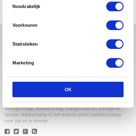
Toestemmingsselectie
Noodzakelijk
Voorkeuren
Statistieken
Marketing
OK
Babystraatje.nl is een uniek platform voor aanstaande en
jonge moeders. Een online ontmoetingsplek vol
inspirerende blogs en handige artikelen op het gebied van
zwangerschap, moederschap, babyproducten, lifestyle en
fashion. Babystraatje.nl, het leukste online (winkel)straatje
voor jou en je kleintje.