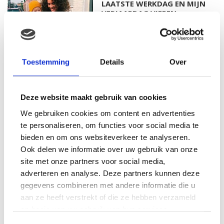
LAATSTE WERKDAG EN MIJN
VERJAARDAG VIEREN
MAMA THIRZA VLOG: HET IS
Toestemming
Details
Over
FEEST, WANT REBEL IS JARIG!
Deze website maakt gebruik van cookies
We gebruiken cookies om content en advertenties
te personaliseren, om functies voor social media te
MAMA THIRZA VLOG: OP
VAKANTIE & TWEE ZIEKE
bieden en om ons websiteverkeer te analyseren.
KINDEREN
Ook delen we informatie over uw gebruik van onze
site met onze partners voor social media,
adverteren en analyse. Deze partners kunnen deze
gegevens combineren met andere informatie die u
MAMA CARMEN VLOG:
aan ze heeft verstrekt of die ze hebben verzameld
SCHOLEN ZIJN WEER
op basis van uw gebruik van hun services.
BEGONNEN & TANDEN BLEKEN