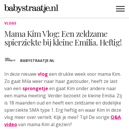
VLOGS
MAMABLOGS
MAMAVLOGS
ZWANGER
BABY
LIFESTYLE
MUSTHAVES
CELEBS
ADVIES
WEBSHOPS
GRATIS
WIN
KORTINGEN
Mama Kim Vlog: Een zeldzame
spierziekte bij kleine Emilia. Heftig!
BABYSTRAATJE.NL
In deze nieuwe
vlog
een drukke
week voor mama Kim.
Zo gaat Mila weer naar haar gastouder, heeft ze last
van een
sprongetje
en gaat Kim onder andere naar
een mama meeting. Verder bezoekt ze kleine Emilia. Zij
is 18 maanden oud en heeft een zeldzame en dodelijke
spierziekte SMA type 1. Erg heftig en waar Kim in deze
vlog meer over vertelt. Kijk je mee? Tip! De vorige
Q&A
video
van mama Kim al gezien?