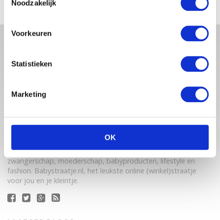
Noodzakelijk
Voorkeuren
Statistieken
Marketing
Babystraatje.nl is een uniek platform voor aanstaande en
OK
jonge moeders. Een online ontmoetingsplek vol
inspirerende blogs en handige artikelen op het gebied van
zwangerschap, moederschap, babyproducten, lifestyle en
fashion. Babystraatje.nl, het leukste online (winkel)straatje
voor jou en je kleintje.