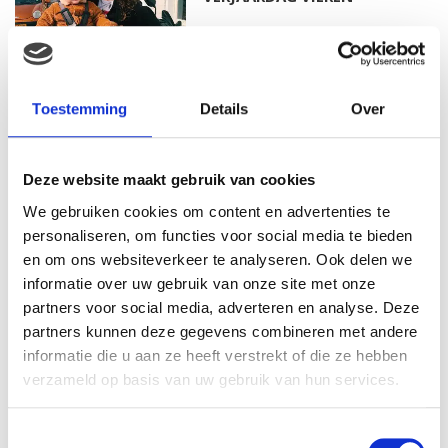
MAMA THIRZA VLOG: HET IS
Toestemming
Details
Over
FEEST, WANT REBEL IS JARIG!
Deze website maakt gebruik van cookies
We gebruiken cookies om content en advertenties te
MAMA THIRZA VLOG: OP
personaliseren, om functies voor social media te bieden
VAKANTIE & TWEE ZIEKE
en om ons websiteverkeer te analyseren. Ook delen we
KINDEREN
informatie over uw gebruik van onze site met onze
partners voor social media, adverteren en analyse. Deze
partners kunnen deze gegevens combineren met andere
informatie die u aan ze heeft verstrekt of die ze hebben
MAMA CARMEN VLOG:
SCHOLEN ZIJN WEER
verzameld op basis van uw gebruik van hun services.
BEGONNEN & TANDEN BLEKEN
Toestemmingsselectie