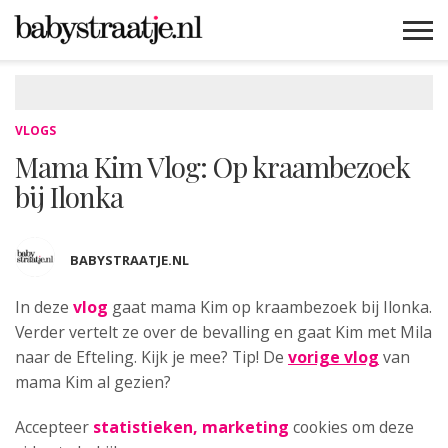
MAMABLOGS
MAMAVLOGS
ZWANGER
BABY
LIFESTYLE
MUSTHAVES
CELEBS
ADVIES
WEBSHOPS
GRATIS
WIN
KORTINGEN
VLOGS
Mama Kim Vlog: Op kraambezoek
bij Ilonka
BABYSTRAATJE.NL
In deze
vlog
gaat mama Kim op kraambezoek
bij Ilonka.
Verder vertelt ze over de bevalling en gaat Kim met Mila
naar de Efteling. Kijk je mee? Tip! De
vorige vlog
van
mama Kim al gezien?
Accepteer
statistieken, marketing
cookies om deze