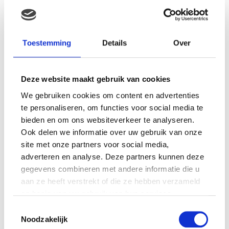
MAMA THIRZA VLOG: HET IS
FEEST, WANT REBEL IS JARIG!
Toestemming
Details
Over
Deze website maakt gebruik van cookies
MAMA THIRZA VLOG: OP
We gebruiken cookies om content en advertenties
VAKANTIE & TWEE ZIEKE
te personaliseren, om functies voor social media te
KINDEREN
bieden en om ons websiteverkeer te analyseren.
Ook delen we informatie over uw gebruik van onze
site met onze partners voor social media,
adverteren en analyse. Deze partners kunnen deze
MAMA CARMEN VLOG:
SCHOLEN ZIJN WEER
gegevens combineren met andere informatie die u
BEGONNEN & TANDEN BLEKEN
aan ze heeft verstrekt of die ze hebben verzameld
op basis van uw gebruik van hun services.
Toestemmingsselectie
Noodzakelijk