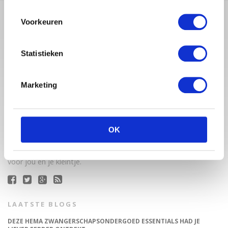
Voorkeuren
Statistieken
Marketing
Babystraatje.nl is een uniek platform voor aanstaande en
jonge moeders. Een online ontmoetingsplek vol
OK
inspirerende blogs en handige artikelen op het gebied van
zwangerschap, moederschap, babyproducten, lifestyle en
fashion. Babystraatje.nl, het leukste online (winkel)straatje
voor jou en je kleintje.
LAATSTE BLOGS
DEZE HEMA ZWANGERSCHAPSONDERGOED ESSENTIALS HAD JE