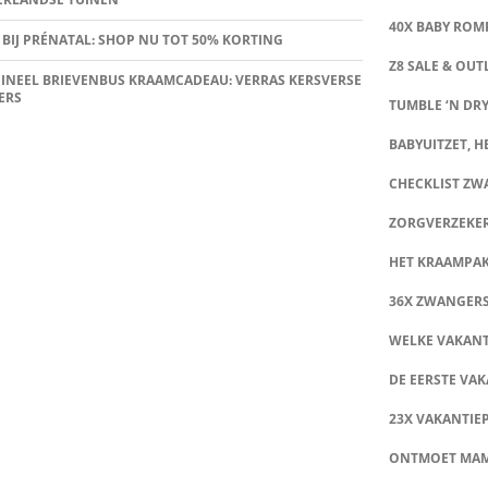
40X BABY ROMP
 BIJ PRÉNATAL: SHOP NU TOT 50% KORTING
Z8 SALE & OUT
INEEL BRIEVENBUS KRAAMCADEAU: VERRAS KERSVERSE
ERS
TUMBLE ‘N DRY
BABYUITZET, HE
CHECKLIST Z
ZORGVERZEKE
HET KRAAMPA
36X ZWANGER
WELKE VAKANT
DE EERSTE VAK
23X VAKANTIE
ONTMOET MA