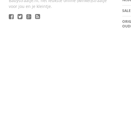
Babystraatje.nl, het leukste online (winkel)straatje
voor jou en je kleintje.
SALE
ORIG
OUD