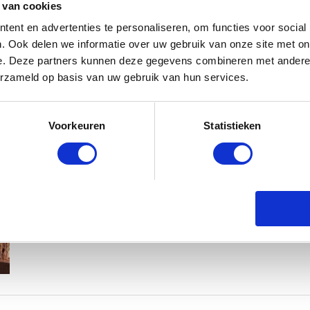
 van cookies
ent en advertenties te personaliseren, om functies voor social
. Ook delen we informatie over uw gebruik van onze site met on
e. Deze partners kunnen deze gegevens combineren met andere i
erzameld op basis van uw gebruik van hun services.
MAMA THIRZA VLOG: HET IS FEEST,
Voorkeuren
Statistieken
BABYSTRAATJE.NL
2 OKTOBER 2019