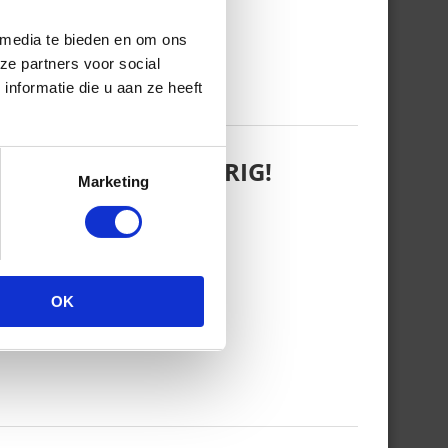
 media te bieden en om ons
ze partners voor social
nformatie die u aan ze heeft
 WANT REBEL IS JARIG!
Marketing
OK