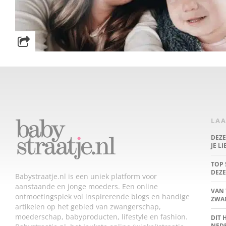
LAA
DEZ
JE L
TOP 
DEZE
Babystraatje.nl is een uniek platform voor
aanstaande en jonge moeders. Een online
VAN 
ontmoetingsplek vol inspirerende blogs en handige
ZWA
artikelen op het gebied van zwangerschap,
moederschap, babyproducten, lifestyle en fashion.
DIT 
NED