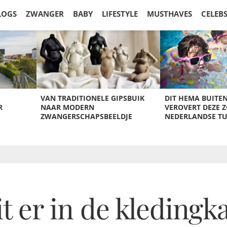
LOGS
ZWANGER
BABY
LIFESTYLE
MUSTHAVES
CELEB
VAN TRADITIONELE GIPSBUIK
DIT HEMA BUITE
R
NAAR MODERN
VEROVERT DEZE 
ZWANGERSCHAPSBEELDJE
NEDERLANDSE T
 er in de kledingk