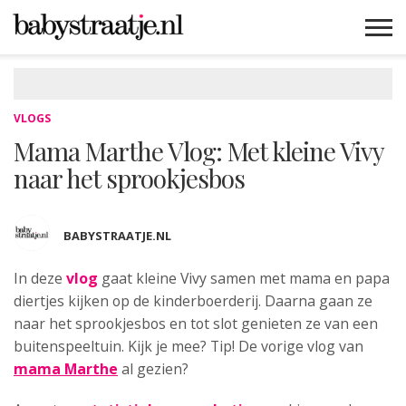
MAMABLOGS
MAMAVLOGS
ZWANGER
BABY
LIFESTYLE
MUSTHAVES
CELEBS
ADVIES
WEBSHOPS
GRATIS
WIN
KORTINGEN
VLOGS
Mama Marthe Vlog: Met kleine Vivy
naar het sprookjesbos
BABYSTRAATJE.NL
In deze
vlog
gaat kleine Vivy
samen met mama en papa
diertjes kijken op de kinderboerderij. Daarna gaan ze
naar het sprookjesbos en tot slot genieten ze van een
buitenspeeltuin. Kijk je mee? Tip! De vorige vlog van
mama Marthe
al gezien?