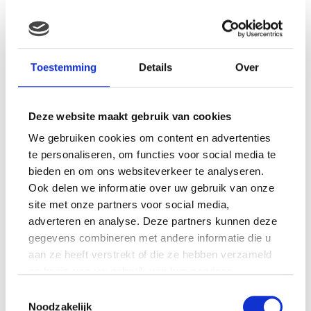
MAMA THIRZA VLOG: HET IS
FEEST, WANT REBEL IS JARIG!
Toestemming
Details
Over
Deze website maakt gebruik van cookies
We gebruiken cookies om content en advertenties
MAMA THIRZA VLOG: OP
VAKANTIE & TWEE ZIEKE
te personaliseren, om functies voor social media te
KINDEREN
bieden en om ons websiteverkeer te analyseren.
Ook delen we informatie over uw gebruik van onze
site met onze partners voor social media,
adverteren en analyse. Deze partners kunnen deze
MAMA CARMEN VLOG:
gegevens combineren met andere informatie die u
SCHOLEN ZIJN WEER
aan ze heeft verstrekt of die ze hebben verzameld
BEGONNEN & TANDEN BLEKEN
op basis van uw gebruik van hun services.
Toestemmingsselectie
Noodzakelijk