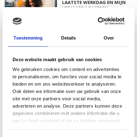
LAATSTE WERKDAG EN MIJN
VERJAARDAG VIEREN
MAMA THIRZA VLOG: HET IS
Toestemming
Details
Over
FEEST, WANT REBEL IS JARIG!
Deze website maakt gebruik van cookies
We gebruiken cookies om content en advertenties
te personaliseren, om functies voor social media te
MAMA THIRZA VLOG: OP
VAKANTIE & TWEE ZIEKE
bieden en om ons websiteverkeer te analyseren.
KINDEREN
Ook delen we informatie over uw gebruik van onze
site met onze partners voor social media,
adverteren en analyse. Deze partners kunnen deze
gegevens combineren met andere informatie die u
MAMA CARMEN VLOG:
aan ze heeft verstrekt of die ze hebben verzameld
SCHOLEN ZIJN WEER
op basis van uw gebruik van hun services.
BEGONNEN & TANDEN BLEKEN