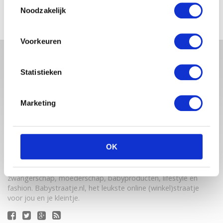
Toestemmingsselectie
Noodzakelijk
Voorkeuren
Statistieken
Marketing
OK
Babystraatje.nl is een uniek platform voor aanstaande en
jonge moeders. Een online ontmoetingsplek vol
inspirerende blogs en handige artikelen op het gebied van
zwangerschap, moederschap, babyproducten, lifestyle en
fashion. Babystraatje.nl, het leukste online (winkel)straatje
voor jou en je kleintje.