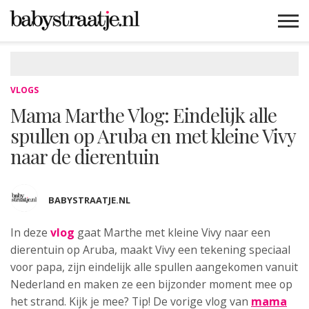
MAMABLOGS
MAMAVLOGS
ZWANGER
BABY
LIFESTYLE
MUSTHAVES
CELEBS
ADVIES
WEBSHOPS
GRATIS
WIN
KORTINGEN
VLOGS
Mama Marthe Vlog: Eindelijk alle
spullen op Aruba en met kleine Vivy
naar de dierentuin
BABYSTRAATJE.NL
In deze
vlog
gaat Marthe met kleine
Vivy naar een
dierentuin op Aruba, maakt Vivy een tekening speciaal
voor papa, zijn eindelijk alle spullen aangekomen vanuit
Nederland en maken ze een bijzonder moment mee op
het strand. Kijk je mee? Tip! De vorige vlog van
mama