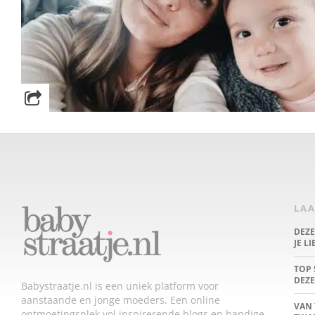
LAA
DEZ
JE L
TOP 
DEZE
Babystraatje.nl is een uniek platform voor
aanstaande en jonge moeders. Een online
VAN 
ontmoetingsplek vol inspirerende blogs en handige