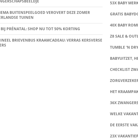
NGERSCHAPSBEELDJE
53X BABY MER
HEMA BUITENSPEELGOED VEROVERT DEZE ZOMER
GRATIS BABY
ERLANDSE TUINEN
40X BABY ROMP
 BIJ PRÉNATAL: SHOP NU TOT 50% KORTING
Z8 SALE & OUT
INEEL BRIEVENBUS KRAAMCADEAU: VERRAS KERSVERSE
ERS
TUMBLE ‘N DRY
BABYUITZET, HE
CHECKLIST Z
ZORGVERZEKE
HET KRAAMPA
36X ZWANGER
WELKE VAKANT
DE EERSTE VAK
23X VAKANTIE