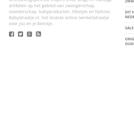
ZWA
artikelen op het gebied van zwangerschap,
moederschap, babyproducten, lifestyle en fashion.
DIT 
NED
Babystraatje.nl, het leukste online (winkel)straatje
voor jou en je kleintje.
SALE
ORIG
OUD