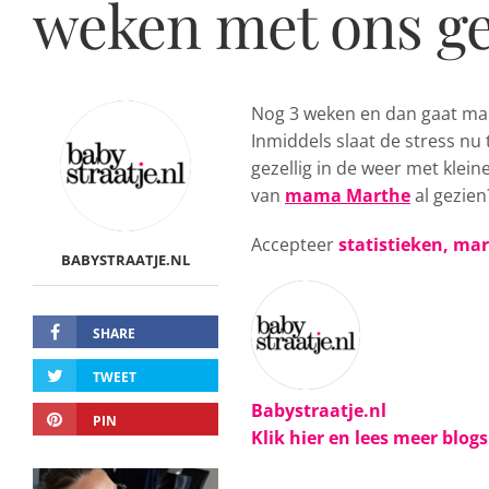
weken met ons gez
Nog 3 weken en dan gaat 
Inmiddels slaat de stress n
gezellig in de weer met klein
van
mama Marthe
al gezien
Accepteer
statistieken, ma
BABYSTRAATJE.NL
SHARE
TWEET
Babystraatje.nl
PIN
Klik hier en lees meer blog