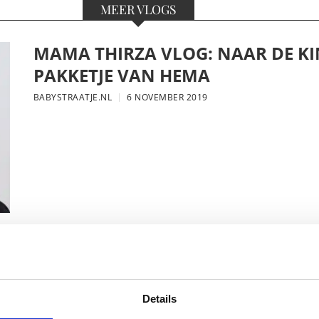
MEER VLOGS
MAMA THIRZA VLOG: NAAR DE KI
PAKKETJE VAN HEMA
BABYSTRAATJE.NL
6 NOVEMBER 2019
MAMA THIRZA VLOG: DE LAATSTE
VERJAARDAG VIEREN
Details
BABYSTRAATJE.NL
16 OKTOBER 2019