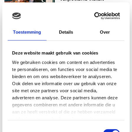
MAMA THIRZA VLOG: HET IS
Toestemming
Details
Over
FEEST, WANT REBEL IS JARIG!
Deze website maakt gebruik van cookies
We gebruiken cookies om content en advertenties
MAMA THIRZA VLOG: OP
te personaliseren, om functies voor social media te
VAKANTIE & TWEE ZIEKE
bieden en om ons websiteverkeer te analyseren.
KINDEREN
Ook delen we informatie over uw gebruik van onze
site met onze partners voor social media,
adverteren en analyse. Deze partners kunnen deze
gegevens combineren met andere informatie die u
MAMA CARMEN VLOG:
SCHOLEN ZIJN WEER
aan ze heeft verstrekt of die ze hebben verzameld
BEGONNEN & TANDEN BLEKEN
op basis van uw gebruik van hun services.
Toestemmingsselectie