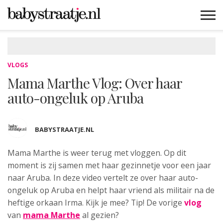
MAMABLOGS
MAMAVLOGS
ZWANGER
BABY
LIFESTYLE
MUSTHAVES
CELEBS
ADVIES
WEBSHOPS
GRATIS
WIN
KORTINGEN
VLOGS
Mama Marthe Vlog: Over haar
auto-ongeluk op Aruba
BABYSTRAATJE.NL
Mama Marthe is weer terug met vloggen. Op dit
moment is zij samen met haar gezinnetje voor een jaar
naar Aruba. In deze video vertelt ze over haar auto-
ongeluk op Aruba en helpt haar vriend als militair na de
heftige orkaan Irma. Kijk je mee? Tip! De vorige
vlog
van
mama Marthe
al gezien?