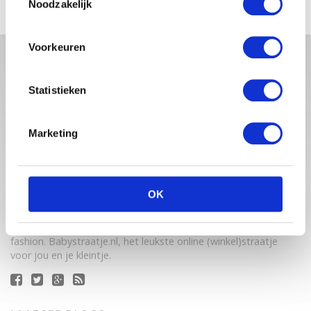
Noodzakelijk
Voorkeuren
Statistieken
Marketing
Babystraatje.nl is een uniek platform voor aanstaande en
OK
jonge moeders. Een online ontmoetingsplek vol
inspirerende blogs en handige artikelen op het gebied van
zwangerschap, moederschap, babyproducten, lifestyle en
fashion. Babystraatje.nl, het leukste online (winkel)straatje
voor jou en je kleintje.