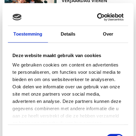
VERJAARDAG VIEREN
MAMA THIRZA VLOG: HET IS
Toestemming
Details
Over
FEEST, WANT REBEL IS JARIG!
Deze website maakt gebruik van cookies
We gebruiken cookies om content en advertenties
MAMA THIRZA VLOG: OP
te personaliseren, om functies voor social media te
VAKANTIE & TWEE ZIEKE
bieden en om ons websiteverkeer te analyseren.
KINDEREN
Ook delen we informatie over uw gebruik van onze
site met onze partners voor social media,
adverteren en analyse. Deze partners kunnen deze
gegevens combineren met andere informatie die u
MAMA CARMEN VLOG:
aan ze heeft verstrekt of die ze hebben verzameld
SCHOLEN ZIJN WEER
BEGONNEN & TANDEN BLEKEN
op basis van uw gebruik van hun services.
Toestemmingsselectie