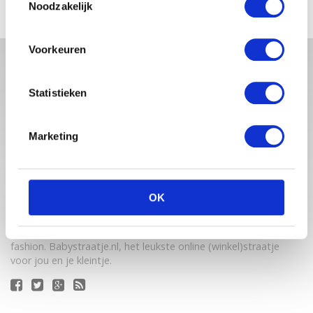
Noodzakelijk
Voorkeuren
Statistieken
Marketing
Babystraatje.nl is een uniek platform voor aanstaande en
OK
jonge moeders. Een online ontmoetingsplek vol
inspirerende blogs en handige artikelen op het gebied van
zwangerschap, moederschap, babyproducten, lifestyle en
fashion. Babystraatje.nl, het leukste online (winkel)straatje
voor jou en je kleintje.