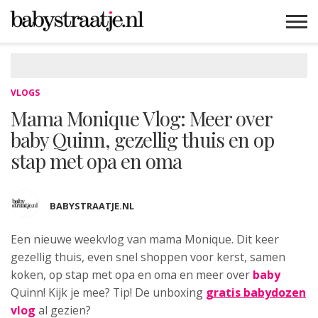
MAMABLOGS
MAMAVLOGS
ZWANGER
BABY
LIFESTYLE
MUSTHAVES
CELEBS
ADVIES
WEBSHOPS
GRATIS
WIN
KORTINGEN
VLOGS
Mama Monique Vlog: Meer over
baby Quinn, gezellig thuis en op
stap met opa en oma
BABYSTRAATJE.NL
Een nieuwe weekvlog van mama Monique. Dit
keer
gezellig thuis, even snel shoppen voor kerst, samen
koken, op stap met opa en oma en meer over
baby
Quinn! Kijk je mee? Tip! De unboxing
gratis babydozen
vlog
al gezien?