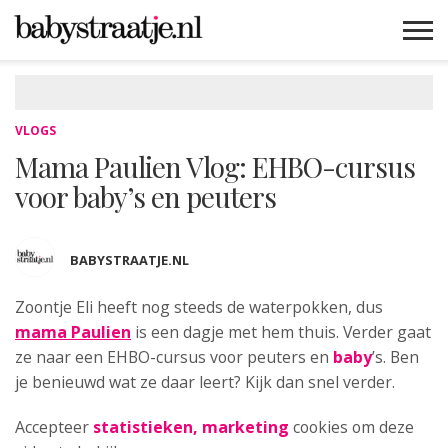
MAMABLOGS
MAMAVLOGS
ZWANGER
BABY
LIFESTYLE
MUSTHAVES
CELEBS
ADVIES
WEBSHOPS
GRATIS
WIN
KORTINGEN
VLOGS
Mama Paulien Vlog: EHBO-cursus
voor baby’s en peuters
BABYSTRAATJE.NL
Zoontje Eli heeft nog steeds de waterpokken, dus
mama Paulien
is een dagje met hem thuis. Verder gaat
ze naar een EHBO-cursus voor peuters en
baby
’s. Ben
je benieuwd wat ze daar leert? Kijk dan snel verder.
Accepteer
statistieken, marketing
cookies om deze