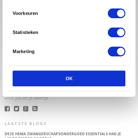
Voorkeuren
Statistieken
Marketing
Babystraatje.nl is een uniek platform voor aanstaande en
jonge moeders. Een online ontmoetingsplek vol
OK
inspirerende blogs en handige artikelen op het gebied van
zwangerschap, moederschap, babyproducten, lifestyle en
fashion. Babystraatje.nl, het leukste online (winkel)straatje
voor jou en je kleintje.
LAATSTE BLOGS
DEZE HEMA ZWANGERSCHAPSONDERGOED ESSENTIALS HAD JE