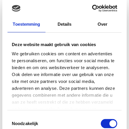
MAMA THIRZA VLOG: HET IS
FEEST, WANT REBEL IS JARIG!
Toestemming
Details
Over
Deze website maakt gebruik van cookies
MAMA THIRZA VLOG: OP
We gebruiken cookies om content en advertenties
VAKANTIE & TWEE ZIEKE
te personaliseren, om functies voor social media te
KINDEREN
bieden en om ons websiteverkeer te analyseren.
Ook delen we informatie over uw gebruik van onze
site met onze partners voor social media,
adverteren en analyse. Deze partners kunnen deze
MAMA CARMEN VLOG:
SCHOLEN ZIJN WEER
gegevens combineren met andere informatie die u
BEGONNEN & TANDEN BLEKEN
aan ze heeft verstrekt of die ze hebben verzameld
op basis van uw gebruik van hun services.
Toestemmingsselectie
Noodzakelijk