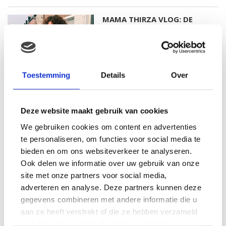
MAMA THIRZA VLOG: DE
LAATSTE WERKDAG EN MIJN
VERJAARDAG VIEREN
Toestemming
Details
Over
MAMA THIRZA VLOG: HET IS
FEEST, WANT REBEL IS JARIG!
Deze website maakt gebruik van cookies
We gebruiken cookies om content en advertenties
te personaliseren, om functies voor social media te
bieden en om ons websiteverkeer te analyseren.
MAMA THIRZA VLOG: OP
VAKANTIE & TWEE ZIEKE
Ook delen we informatie over uw gebruik van onze
KINDEREN
site met onze partners voor social media,
adverteren en analyse. Deze partners kunnen deze
gegevens combineren met andere informatie die u
aan ze heeft verstrekt of die ze hebben verzameld
MAMA CARMEN VLOG:
op basis van uw gebruik van hun services.