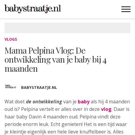
MAMABLOGS
MAMAVLOGS
ZWANGER
BABY
LIFESTYLE
MUSTHAVES
CELEBS
ADVIES
WEBSHOPS
GRATIS
WIN
KORTINGEN
VLOGS
Mama Pelpina Vlog: De
ontwikkeling van je baby bij 4
maanden
BABYSTRAATJE.NL
Wat doet
de ontwikkeling
van je
baby
als hij 4 maanden
oud is? Pelpina vertelt er alles over in deze
vlog
. Daar is
haar baby Davin 4 maanden oud. Pelpina vindt deze
periode enorm leuk. Echt genieten! Het is een tijd waar
je kleintje eigenlijk een hele lieve knuffelbeer is. Alles