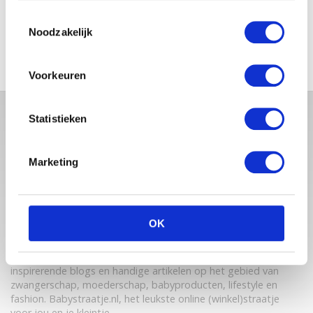
SCHOLEN ZIJN WEER
Toestemmingsselectie
BEGONNEN & TANDEN BLEKEN
Noodzakelijk
Voorkeuren
Statistieken
Marketing
OK
Babystraatje.nl is een uniek platform voor aanstaande en
jonge moeders. Een online ontmoetingsplek vol
inspirerende blogs en handige artikelen op het gebied van
zwangerschap, moederschap, babyproducten, lifestyle en
fashion. Babystraatje.nl, het leukste online (winkel)straatje
voor jou en je kleintje.