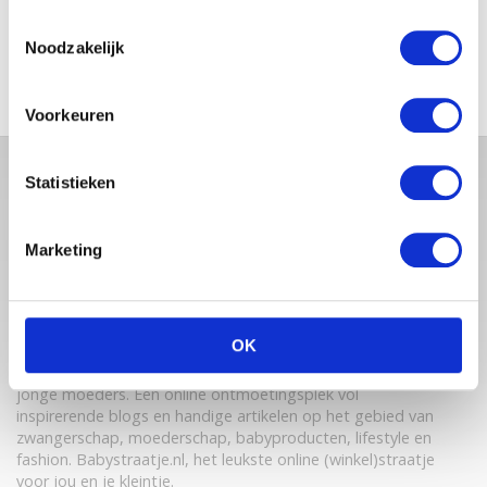
SCHOLEN ZIJN WEER
BEGONNEN & TANDEN BLEKEN
Toestemmingsselectie
Noodzakelijk
Voorkeuren
Statistieken
Marketing
OK
Babystraatje.nl is een uniek platform voor aanstaande en
jonge moeders. Een online ontmoetingsplek vol
inspirerende blogs en handige artikelen op het gebied van
zwangerschap, moederschap, babyproducten, lifestyle en
fashion. Babystraatje.nl, het leukste online (winkel)straatje
voor jou en je kleintje.