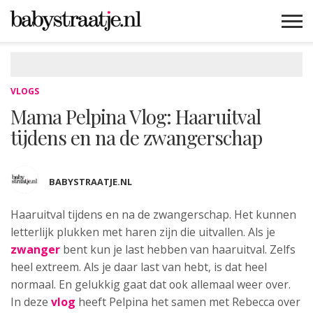
MAMABLOGS
MAMAVLOGS
ZWANGER
BABY
LIFESTYLE
MUSTHAVES
CELEBS
ADVIES
WEBSHOPS
GRATIS
WIN
KORTINGEN
VLOGS
Mama Pelpina Vlog: Haaruitval
tijdens en na de zwangerschap
BABYSTRAATJE.NL
Haaruitval tijdens en na de zwangerschap. Het
kunnen
letterlijk plukken met haren zijn die uitvallen. Als je
zwanger
bent kun je last hebben van haaruitval. Zelfs
heel extreem. Als je daar last van hebt, is dat heel
normaal. En gelukkig gaat dat ook allemaal weer over.
In deze
vlog
heeft Pelpina het samen met Rebecca over