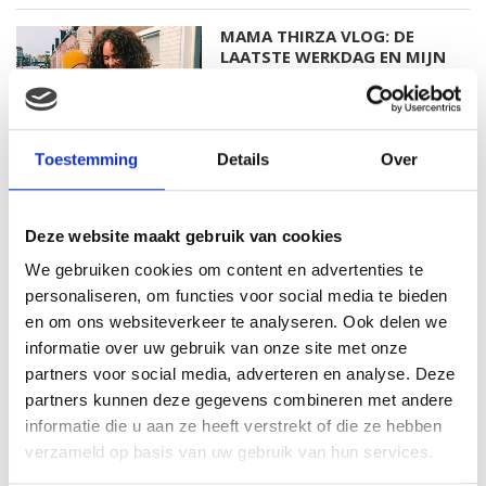
MAMA THIRZA VLOG: DE
LAATSTE WERKDAG EN MIJN
VERJAARDAG VIEREN
Toestemming
Details
Over
MAMA THIRZA VLOG: HET IS
FEEST, WANT REBEL IS JARIG!
Deze website maakt gebruik van cookies
We gebruiken cookies om content en advertenties te
personaliseren, om functies voor social media te bieden
en om ons websiteverkeer te analyseren. Ook delen we
MAMA THIRZA VLOG: OP
VAKANTIE & TWEE ZIEKE
informatie over uw gebruik van onze site met onze
KINDEREN
partners voor social media, adverteren en analyse. Deze
partners kunnen deze gegevens combineren met andere
informatie die u aan ze heeft verstrekt of die ze hebben
verzameld op basis van uw gebruik van hun services.
MAMA CARMEN VLOG: