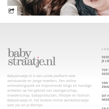
LAA
DEZ
JE L
TOP 
DEZE
Babystraatje.nl is een uniek platform voor
aanstaande en jonge moeders. Een online
VAN 
ontmoetingsplek vol inspirerende blogs en handige
ZWA
artikelen op het gebied van zwangerschap,
moederschap, babyproducten, lifestyle en fashion.
DIT 
NED
Babystraatje.nl, het leukste online (winkel)straatje
voor jou en je kleintje.
SALE