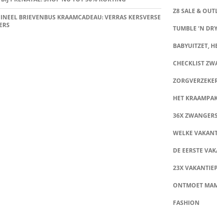
Z8 SALE & OUT
INEEL BRIEVENBUS KRAAMCADEAU: VERRAS KERSVERSE
ERS
TUMBLE ‘N DRY
BABYUITZET, HE
CHECKLIST Z
ZORGVERZEKE
HET KRAAMPA
36X ZWANGER
WELKE VAKANT
DE EERSTE VAK
23X VAKANTIE
ONTMOET MA
FASHION