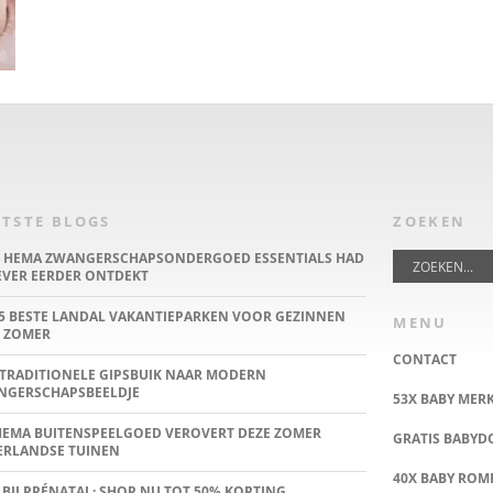
TSTE BLOGS
ZOEKEN
E HEMA ZWANGERSCHAPSONDERGOED ESSENTIALS HAD
IEVER EERDER ONTDEKT
5 BESTE LANDAL VAKANTIEPARKEN VOOR GEZINNEN
MENU
 ZOMER
CONTACT
TRADITIONELE GIPSBUIK NAAR MODERN
NGERSCHAPSBEELDJE
53X BABY MER
HEMA BUITENSPEELGOED VEROVERT DEZE ZOMER
GRATIS BABY
ERLANDSE TUINEN
40X BABY ROMP
 BIJ PRÉNATAL: SHOP NU TOT 50% KORTING