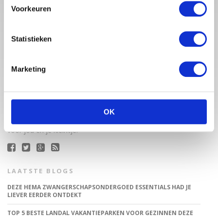
Voorkeuren
Statistieken
Marketing
Babystraatje.nl is een uniek platform voor aanstaande en
jonge moeders. Een online ontmoetingsplek vol
inspirerende blogs en handige artikelen op het gebied van
zwangerschap, moederschap, babyproducten, lifestyle en
OK
fashion. Babystraatje.nl, het leukste online (winkel)straatje
voor jou en je kleintje.
LAATSTE BLOGS
DEZE HEMA ZWANGERSCHAPSONDERGOED ESSENTIALS HAD JE
LIEVER EERDER ONTDEKT
TOP 5 BESTE LANDAL VAKANTIEPARKEN VOOR GEZINNEN DEZE