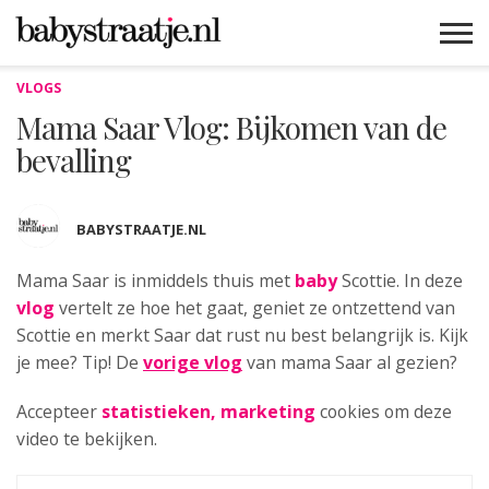
VLOGS
MAMABLOGS
MAMAVLOGS
ZWANGER
BABY
LIFESTYLE
MUSTHAVES
CELEBS
ADVIES
WEBSHOPS
GRATIS
WIN
KORTINGEN
Mama Saar Vlog: Bijkomen van de
bevalling
BABYSTRAATJE.NL
Mama Saar is inmiddels thuis met
baby
Scottie. In
deze
vlog
vertelt ze hoe het gaat, geniet ze ontzettend van
Scottie en merkt Saar dat rust nu best belangrijk is. Kijk
je mee? Tip! De
vorige vlog
van mama Saar al gezien?
Accepteer
statistieken, marketing
cookies om deze
video te bekijken.