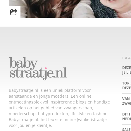
LAA
DEZ
JE L
TOP 
DEZE
Babystraatje.nl is een uniek platform voor
aanstaande en jonge moeders. Een online
VAN 
ontmoetingsplek vol inspirerende blogs en handige
ZWA
artikelen op het gebied van zwangerschap,
moederschap, babyproducten, lifestyle en fashion.
DIT 
NED
Babystraatje.nl, het leukste online (winkel)straatje
voor jou en je kleintje.
SALE