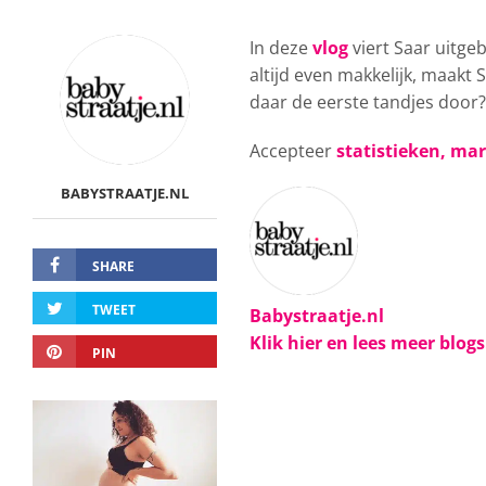
In deze
vlog
viert Saar uitg
altijd even makkelijk, maakt
daar de eerste tandjes door? 
Accepteer
statistieken, ma
BABYSTRAATJE.NL
SHARE
TWEET
Babystraatje.nl
Klik hier en lees meer blog
PIN