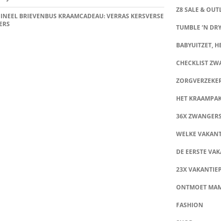
Z8 SALE & OUT
INEEL BRIEVENBUS KRAAMCADEAU: VERRAS KERSVERSE
ERS
TUMBLE ‘N DRY
BABYUITZET, HE
CHECKLIST Z
ZORGVERZEKE
HET KRAAMPA
36X ZWANGER
WELKE VAKANT
DE EERSTE VAK
23X VAKANTIE
ONTMOET MA
FASHION