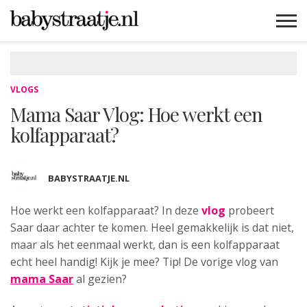
MAMABLOGS
MAMAVLOGS
ZWANGER
BABY
LIFESTYLE
MUSTHAVES
CELEBS
ADVIES
WEBSHOPS
GRATIS
WIN
KORTINGEN
VLOGS
Mama Saar Vlog: Hoe werkt een
kolfapparaat?
BABYSTRAATJE.NL
Hoe werkt een kolfapparaat? In deze
vlog
probeert
Saar daar achter te komen. Heel gemakkelijk is dat niet,
maar als het eenmaal werkt, dan is een kolfapparaat
echt heel handig! Kijk je mee? Tip! De vorige vlog van
mama Saar
al gezien?