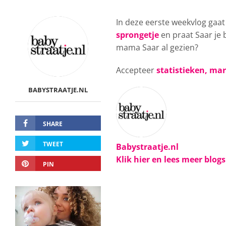
In deze eerste weekvlog gaa
sprongetje
en praat Saar je b
mama Saar al gezien?
Accepteer
statistieken, ma
BABYSTRAATJE.NL
SHARE
TWEET
Babystraatje.nl
Klik hier en lees meer blog
PIN