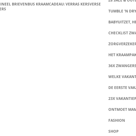
Z8 SALE & OUT
INEEL BRIEVENBUS KRAAMCADEAU: VERRAS KERSVERSE
ERS
TUMBLE ‘N DRY
BABYUITZET, HE
CHECKLIST Z
ZORGVERZEKE
HET KRAAMPA
36X ZWANGER
WELKE VAKANT
DE EERSTE VAK
23X VAKANTIE
ONTMOET MA
FASHION
SHOP