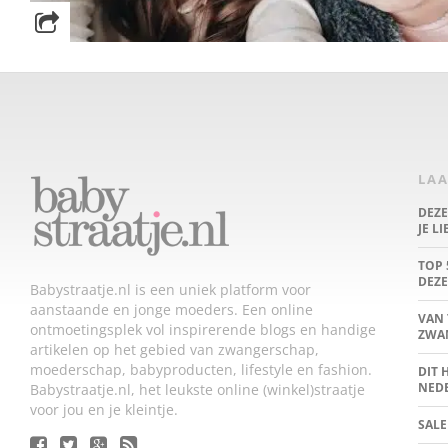
LAA
DEZ
JE L
TOP 
DEZE
Babystraatje.nl is een uniek platform voor
aanstaande en jonge moeders. Een online
VAN 
ontmoetingsplek vol inspirerende blogs en handige
ZWA
artikelen op het gebied van zwangerschap,
moederschap, babyproducten, lifestyle en fashion.
DIT 
NED
Babystraatje.nl, het leukste online (winkel)straatje
voor jou en je kleintje.
SALE