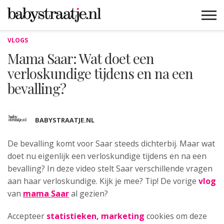
VLOGS
MAMABLOGS
MAMAVLOGS
ZWANGER
BABY
LIFESTYLE
MUSTHAVES
CELEBS
ADVIES
WEBSHOPS
GRATIS
WIN
KORTINGEN
Mama Saar: Wat doet een
verloskundige tijdens en na een
bevalling?
BABYSTRAATJE.NL
De bevalling komt voor Saar steeds dichterbij. Maar
wat
doet nu eigenlijk een verloskundige tijdens en na een
bevalling? In deze video stelt Saar verschillende vragen
aan haar verloskundige. Kijk je mee? Tip! De vorige
vlog
van
mama Saar
al gezien?
Accepteer
statistieken, marketing
cookies om deze