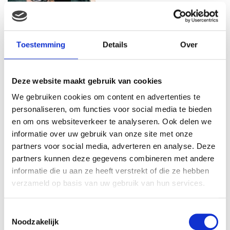
MAMA THIRZA VLOG: HET IS
FEEST, WANT REBEL IS JARIG!
Toestemming
Details
Over
Deze website maakt gebruik van cookies
MAMA THIRZA VLOG: OP
We gebruiken cookies om content en advertenties te
VAKANTIE & TWEE ZIEKE
personaliseren, om functies voor social media te bieden
KINDEREN
en om ons websiteverkeer te analyseren. Ook delen we
informatie over uw gebruik van onze site met onze
partners voor social media, adverteren en analyse. Deze
partners kunnen deze gegevens combineren met andere
MAMA CARMEN VLOG:
SCHOLEN ZIJN WEER
informatie die u aan ze heeft verstrekt of die ze hebben
BEGONNEN & TANDEN BLEKEN
verzameld op basis van uw gebruik van hun services.
Toestemmingsselectie
Noodzakelijk